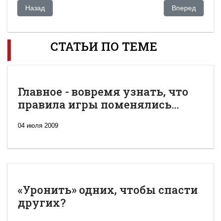
Предыдущий: Преемник во многих лицах: кого Назарбаев го
Следующий: Ка
Назад
Вперед
СТАТЬИ ПО ТЕМЕ
Главное - вовремя узнать, что
правила игры поменялись...
04 июля 2009
«Уронить» одних, чтобы спасти
других?