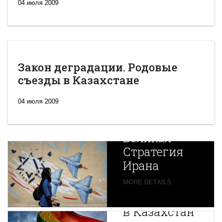
04 июля 2009
Закон деградации. Родовые
съезды в Казахстане
04 июля 2009
Новая
Великая
Стратегия
Ирана
Путин
MORE DETAILS
экспортирует
В
в Казахстан
Центральной