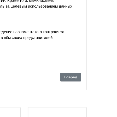
тий. Кроме того, мажилисмены
оль за целевым использованием данных
едение парламентского контроля за
 в нём своих представителей.
ависимости надо вновь решать вопрос суверенитета»
Следующий: Суд во Франции з
Вперед