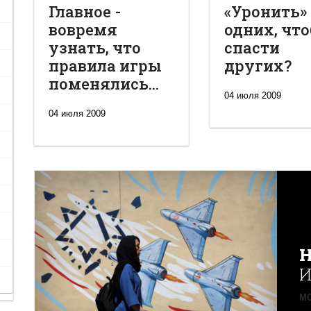
Главное -
«Уронить»
вовремя
одних, чт
узнать, что
спасти
правила игры
других?
поменялись...
04 июля 2009
04 июля 2009
Н
И
MO