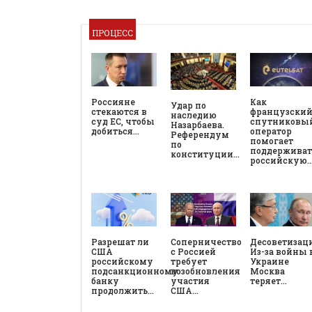
ПРОЦЕСС
Россияне
Как
Удар по
стекаются в
французски
наследию
суд ЕС, чтобы
спутниковы
Назарбаева.
добиться…
оператор
Референдум
помогает
по
поддерживат
конституции…
российскую
Разрешат ли
Соперничество
Десоветизац
США
с Россией
Из-за войны 
российскому
требует
Украине
подсанкционному
возобновления
Москва
банку
участия
теряет…
продолжить…
США…