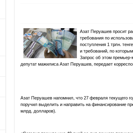
Азат Перуашев просит ра
требования по использо
поступления 1 трлн. тенг
и требований, по которым
Запрос об этом премьер
депутат мажилиса Азат Перуашев, передает корреспон
Азат Перуашев напомнил, что 27 февраля текущего г
поручил выделить и направить на финансирование пре
млрд. долларов).