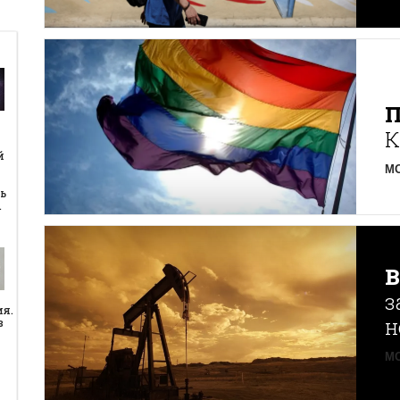
К
й
й
MO
ь
…
з
ия.
н
в
MO