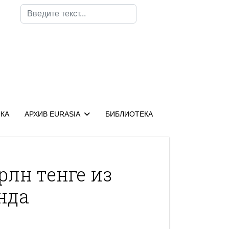
Поиск
КА
АРХИВ EURASIA
БИБЛИОТЕКА
рлн тенге из
нда