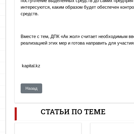
поступление выделенных средств до самих предприя
интересуются, каким образом будет обеспечен контр
средств.
Вместе с тем, ДПК «Ак жол» считает необходимым вв
реализацией этих мер и готова направить для участия
kapital.kz
Предыдущий: Акежан Кажегельдин: «После 23 лет нез
Назад
СТАТЬИ ПО ТЕМЕ