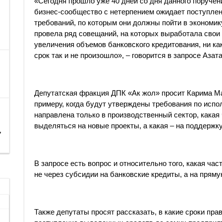
«Сегодня прошло уже 40 дней со дня данного поручен
бизнес-сообщество с нетерпением ожидает поступлен
требований, по которым они должны пойти в экономи
провела ряд совещаний, на которых выработала свои 
увеличения объемов банковского кредитования, ни как
срок так и не произошло», – говорится в запросе Аза
Депутатская фракция ДПК «Ак жол» просит Карима Ма
примеру, когда будут утверждены требования по испол
направлена только в производственный сектор, какая
выделяться на новые проекты, а какая – на поддержк
,
В запросе есть вопрос и относительно того, какая ч
не через субсидии на банковские кредиты, а на прям
Также депутаты просят рассказать, в какие сроки пр