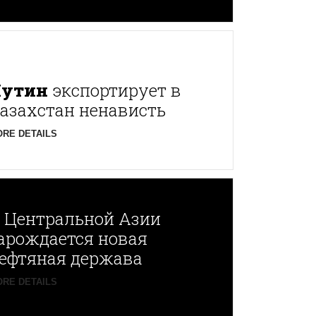
Путин
экспортирует в
азахстан ненависть
RE DETAILS
В
Центральной Азии
арождается новая
ефтяная держава
RE DETAILS