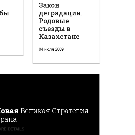
Закон
обы
деградации.
Родовые
съезды в
Казахстане
04 июля 2009
овая
Великая Стратегия
рана
RE DETAILS