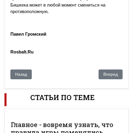
Бишкека может в любой момент смениться на
противоположную.
Павел Громский
Rosbalt.Ru
Предыдущий: Обама заверил Назарбаева, что США будут в
Следующий: Ка
Назад
Вперед
СТАТЬИ ПО ТЕМЕ
Главное - вовремя узнать, что
правила игры поменялись...