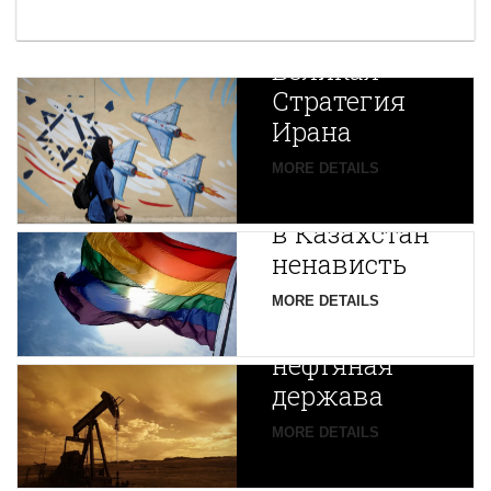
Новая
Великая
Стратегия
Ирана
Путин
MORE DETAILS
экспортирует
В
в Казахстан
Центральной
ненависть
Азии
зарождается
MORE DETAILS
новая
нефтяная
держава
MORE DETAILS