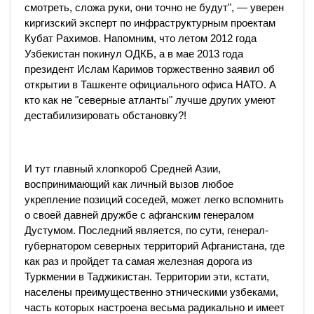
смотреть, сложа руки, они точно не будут", — уверен
киргизский эксперт по инфраструктурным проектам
Кубат Рахимов. Напомним, что летом 2012 года
Узбекистан покинул ОДКБ, а в мае 2013 года
президент Ислам Каримов торжественно заявил об
открытии в Ташкенте официального офиса НАТО. А
кто как не "северные атланты" лучше других умеют
дестабилизировать обстановку?!
И тут главный хлопкороб Средней Азии,
воспринимающий как личный вызов любое
укрепление позиций соседей, может легко вспомнить
о своей давней дружбе с афганским генералом
Дустумом. Последний является, по сути, генерал-
губернатором северных территорий Афганистана, где
как раз и пройдет та самая железная дорога из
Туркмении в Таджикистан. Территории эти, кстати,
населены преимущественно этническими узбеками,
часть которых настроена весьма радикально и имеет