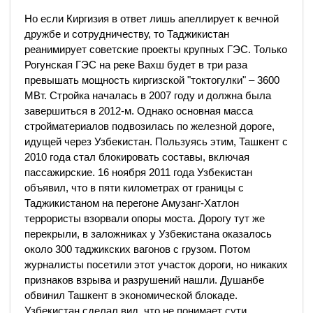
Но если Киргизия в ответ лишь апеллирует к вечной
дружбе и сотрудничеству, то Таджикистан
реанимирует советские проекты крупных ГЭС. Только
Рогунская ГЭС на реке Вахш будет в три раза
превышать мощность киргизской "токтогулки" – 3600
МВт. Стройка началась в 2007 году и должна была
завершиться в 2012-м. Однако основная масса
стройматериалов подвозилась по железной дороге,
идущей через Узбекистан. Пользуясь этим, Ташкент с
2010 года стал блокировать составы, включая
пассажирские. 16 ноября 2011 года Узбекистан
объявил, что в пяти километрах от границы с
Таджикистаном на перегоне Амузанг-Хатлон
террористы взорвали опоры моста. Дорогу тут же
перекрыли, в заложниках у Узбекистана оказалось
около 300 таджикских вагонов с грузом. Потом
журналисты посетили этот участок дороги, но никаких
признаков взрыва и разрушений нашли. Душанбе
обвинил Ташкент в экономической блокаде.
Узбекистан сделал вид, что не понимает сути