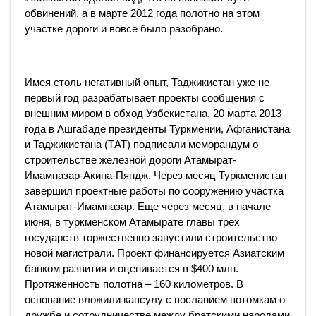
обвинений, а в марте 2012 года полотно на этом
участке дороги и вовсе было разобрано.
Имея столь негативный опыт, Таджикистан уже не
первый год разрабатывает проекты сообщения с
внешним миром в обход Узбекистана. 20 марта 2013
года в Ашгабаде президенты Туркмении, Афганистана
и Таджикистана (ТАТ) подписали меморандум о
строительстве железной дороги Атамырат-
Имамназар-Акина-Пяндж. Через месяц Туркменистан
завершил проектные работы по сооружению участка
Атамырат-Имамназар. Еще через месяц, в начале
июня, в туркменском Атамырате главы трех
государств торжественно запустили строительство
новой магистрали. Проект финансируется Азиатским
банком развития и оценивается в $400 млн.
Протяженность полотна – 160 километров. В
основание вложили капсулу с посланием потомкам о
дружбе и сотрудничестве между братскими народами