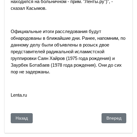
находился на больничном - прим. "Ленты.ру")", -
сказал Касымов.
Официальные итоги расследования будут
обнародованы в ближайшие дни. Ранее, напомним, по
данному делу были объявлены в розыск двое
представителей радикальной исламистской
группировки Саян Хайров (1975 года рождения) и
Заурбек Ботабаев (1978 года рождения). Они до сих
пор не задержаны.
Lenta.ru
Предыдущий: Елбасы-Day. Казахстан готовится оформить к
Следующий: Ка
Назад
Вперед