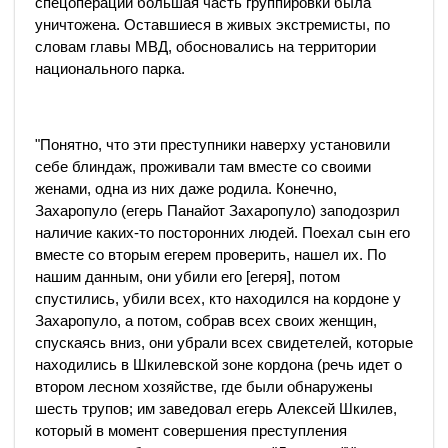
спецоперации большая часть группировки была
уничтожена. Оставшиеся в живых экстремисты, по
словам главы МВД, обосновались на территории
национального парка.
"Понятно, что эти преступники наверху установили
себе блиндаж, проживали там вместе со своими
женами, одна из них даже родила. Конечно,
Захаропуло (егерь Панайот Захаропуло) заподозрил
наличие каких-то посторонних людей. Поехал сын его
вместе со вторым егерем проверить, нашел их. По
нашим данным, они убили его [егеря], потом
спустились, убили всех, кто находился на кордоне у
Захаропуло, а потом, собрав всех своих женщин,
спускаясь вниз, они убрали всех свидетелей, которые
находились в Шкилевской зоне кордона (речь идет о
втором лесном хозяйстве, где были обнаружены
шесть трупов; им заведовал егерь Алексей Шкилев,
который в момент совершения преступления