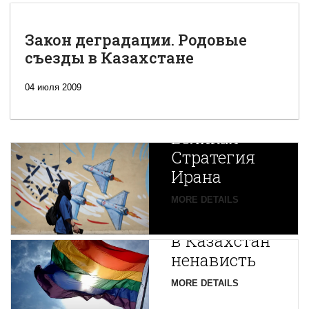
Закон деградации. Родовые
съезды в Казахстане
04 июля 2009
Новая
Великая
Стратегия
Ирана
Путин
MORE DETAILS
экспортирует
В
в Казахстан
Центральной
ненависть
Азии
зарождается
MORE DETAILS
новая