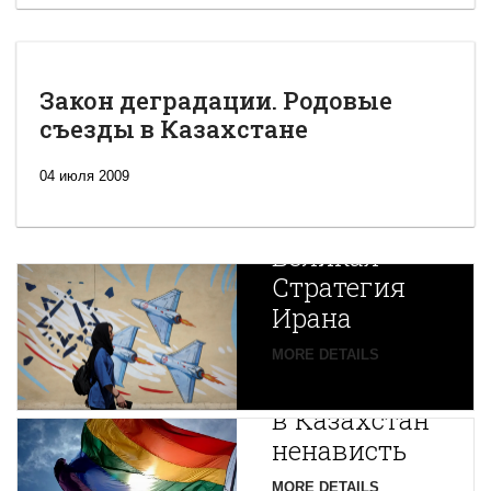
Закон деградации. Родовые
съезды в Казахстане
04 июля 2009
Новая
Великая
Стратегия
Ирана
Путин
MORE DETAILS
экспортирует
В
в Казахстан
Центральной
ненависть
Азии
зарождается
MORE DETAILS