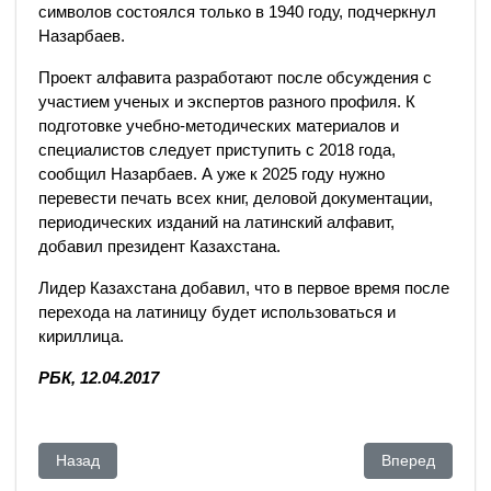
символов состоялся только в 1940 году, подчеркнул
Назарбаев.
Проект алфавита разработают после обсуждения с
участием ученых и экспертов разного профиля. К
подготовке учебно-методических материалов и
специалистов следует приступить с 2018 года,
сообщил Назарбаев. А уже к 2025 году нужно
перевести печать всех книг, деловой документации,
периодических изданий на латинский алфавит,
добавил президент Казахстана.
Лидер Казахстана добавил, что в первое время после
перехода на латиницу будет использоваться и
кириллица.
РБК, 12.04.2017
Предыдущий: Почему США не примут участия во встрече п
Следующий: Каз
Назад
Вперед