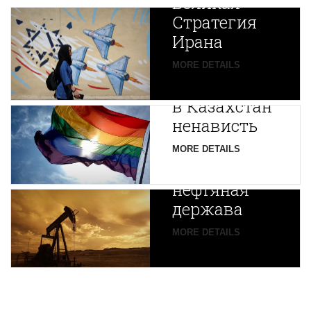
Великая
Стратегия
Ирана
Путин
MORE DETAILS
экспортирует
В
в Казахстан
Центральной
ненависть
Азии
зарождается
MORE DETAILS
новая
нефтяная
держава
MORE DETAILS