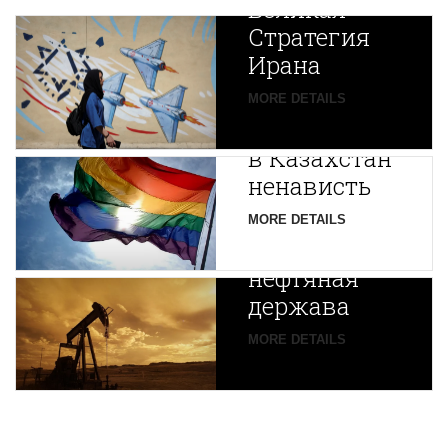
Великая
Стратегия
Ирана
Путин
MORE DETAILS
экспортирует
В
в Казахстан
Центральной
ненависть
Азии
зарождается
MORE DETAILS
новая
нефтяная
держава
MORE DETAILS