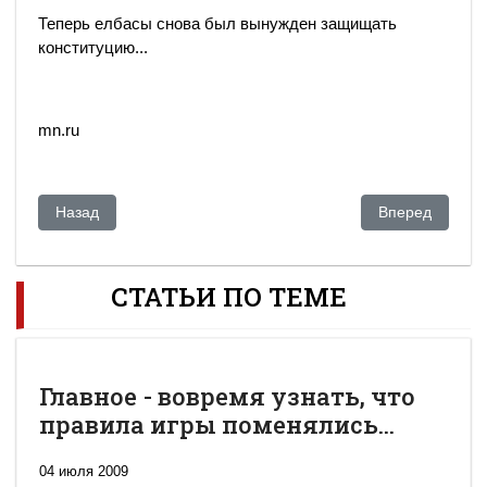
Теперь елбасы снова был вынужден защищать
конституцию...
mn.ru
Предыдущий: Китай повернет реки вспять
Следующий: Ка
Назад
Вперед
СТАТЬИ ПО ТЕМЕ
Главное - вовремя узнать, что
правила игры поменялись...
04 июля 2009