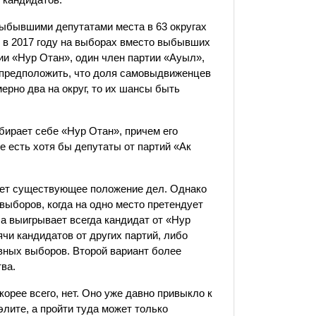
выбывшими депутатами места в 63 округах
 в 2017 году на выборах вместо выбывших
тии «Нур Отан», один член партии «Ауыл»,
 предположить, что доля самовыдвиженцев
ерно два на округ, то их шансы быть
бирает себе «Нур Отан», причем его
е есть хотя бы депутаты от партий «Ак
 лет существующее положение дел. Однако
выборов, когда на одно место претендует
а выигрывает всегда кандидат от «Нур
ячи кандидатов от других партий, либо
вных выборов. Второй вариант более
ва.
орее всего, нет. Оно уже давно привыкло к
элите, а пройти туда может только