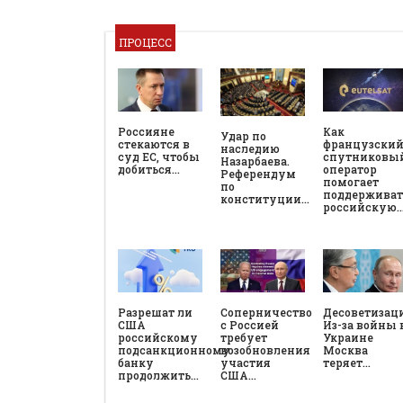
ПРОЦЕСС
Россияне
Как
Удар по
стекаются в
французски
наследию
суд ЕС, чтобы
спутниковы
Назарбаева.
добиться…
оператор
Референдум
помогает
по
поддерживат
конституции…
российскую
Разрешат ли
Соперничество
Десоветизац
США
с Россией
Из-за войны 
российскому
требует
Украине
подсанкционному
возобновления
Москва
банку
участия
теряет…
продолжить…
США…