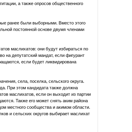
гитации, а также опросов общественного
рые ранее были выборными. Вместо этого
льной постоянной основе двумя членами
тов маслихатов: они будут избираться по
во на депутатский мандат, если фигурант
кращаются, если будет ликвидирована
чения, села, поселка, сельского округа.
ода. При этом кандидата также должна
татов маслихатов, если он выходит из партии
щаются. Также его может снять аким района
одом местного сообщества и акимом области.
елков и сельских округов выбирает маслихат