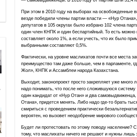
При этом в 2010 году на выборах на освобожденные 
везде победили члены партии власти — «Нур Отана»,
депутатов в 105 округах было избрано 102 члена пар
один член КНПК и один беспартийный. То есть можно
составляет около 1%, а если учесть, что их было прим
выбранными составляют 0,5%.
Фактически, на уровне маслихатов почти все места за
преимущество там даже больше, чем в парламенте, гд
Жол», КНПК и Ассамблеи народа Казахстана.
Выходит, законопроект просто закрепляет уже много
надо понимать, что после него сложившуюся систему 
ь
один кандидат от «Нур Отан» и два самовыдвиженца, 
Отана», придется менять. Либо надо где-то брать тыс
смириться с проведением практически безальтернати
вероятен, но вызовет неодобрение мирового сообщест
Будет ли протестовать по этому поводу население? Ск
тому, что маслихаты ничего не решают и нужны лишь 