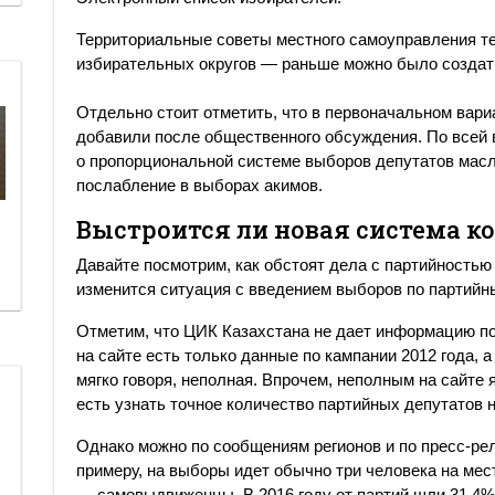
Территориальные советы местного самоуправления те
избирательных округов — раньше можно было создать 
Отдельно стоит отметить, что в первоначальном вар
добавили после общественного обсуждения. По всей 
о пропорциональной системе выборов депутатов масл
послабление в выборах акимов.
Выстроится ли новая система к
Давайте посмотрим, как обстоят дела с партийностью
изменится ситуация с введением выборов по партийн
Отметим, что ЦИК Казахстана не дает информацию п
на сайте есть только данные по кампании 2012 года, а
мягко говоря, неполная. Впрочем, неполным на сайте 
есть узнать точное количество партийных депутатов 
Однако можно по сообщениям регионов и по пресс-рел
примеру, на выборы идет обычно три человека на мес
— самовыдвиженцы. В 2016 году от партий шли 31,4%