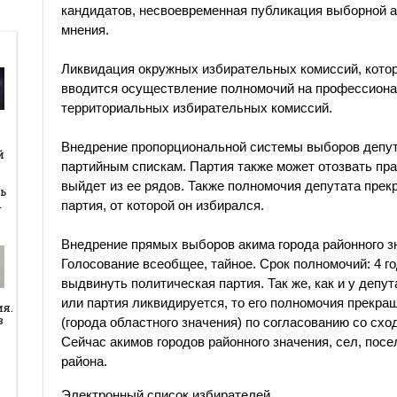
кандидатов, несвоевременная публикация выборной а
мнения.
Ликвидация окружных избирательных комиссий, кото
вводится осуществление полномочий на профессиона
территориальных избирательных комиссий.
й
Внедрение пропорциональной системы выборов депута
й
партийным спискам. Партия также может отозвать пра
выйдет из ее рядов. Также полномочия депутата пре
ь
…
партия, от которой он избирался.
Внедрение прямых выборов акима города районного зна
Голосование всеобщее, тайное. Срок полномочий: 4 г
выдвинуть политическая партия. Так же, как и у депу
или партия ликвидируется, то его полномочия прекра
ия.
в
(города областного значения) по согласованию со сх
Сейчас акимов городов районного значения, сел, пос
района.
Электронный список избирателей.