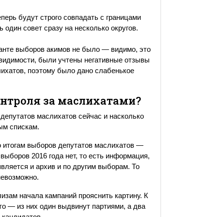
перь будут строго совпадать с границами
один совет сразу на несколько округов.
ианте выборов акимов не было — видимо, это
видимости, были учтены негативные отзывы
ихатов, поэтому было дано слабенькое
онтроля за маслихатами?
 депутатов маслихатов сейчас и насколько
ым спискам.
о итогам выборов депутатов маслихатов —
 выборов 2016 года нет, то есть информация,
является и архив и по другим выборам. То
невозможно.
изам начала кампаний прояснить картину. К
то — из них один выдвинут партиями, а два
 кандидатов.