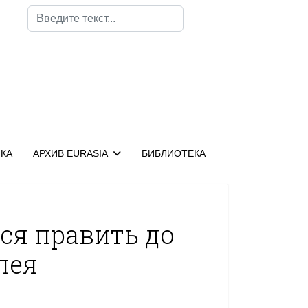
Поиск
КА
АРХИВ EURASIA
БИБЛИОТЕКА
ся править до
лея