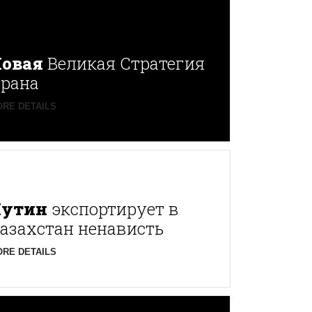
овая
Великая Стратегия
рана
RE DETAILS
Путин
экспортирует в
азахстан ненависть
RE DETAILS