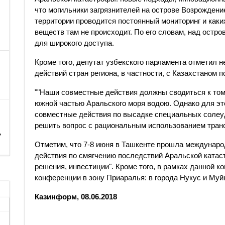
что могильники загрязнителей на острове Возрождение
территории проводится постоянный мониторинг и как
веществ там не происходит. По его словам, над остро
для широкого доступа.
Кроме того, депутат узбекского парламента отметил 
действий стран региона, в частности, с Казахстаном 
""Наши совместные действия должны сводиться к том
южной частью Аральского моря водою. Однако для эт
совместные действия по высадке специальных солеу
решить вопрос с рациональным использованием трансг
,
Отметим, что 7-8 июня в Ташкенте прошла междунар
действия по смягчению последствий Аральской ката
решения, инвестиции". Кроме того, в рамках данной 
конференции в зону Приаралья: в города Нукус и Муйн
Казинформ, 08.06.2018