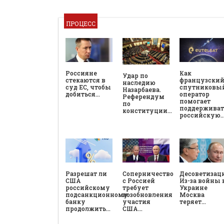
ПРОЦЕСС
Россияне
Как
Удар по
стекаются в
французски
наследию
суд ЕС, чтобы
спутниковы
Назарбаева.
добиться…
оператор
Референдум
помогает
по
поддерживат
конституции…
российскую
Разрешат ли
Соперничество
Десоветизац
США
с Россией
Из-за войны 
российскому
требует
Украине
подсанкционному
возобновления
Москва
банку
участия
теряет…
продолжить…
США…