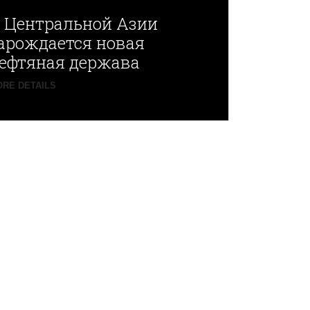
В
Центральной Азии
арождается новая
ефтяная держава
RE DETAILS