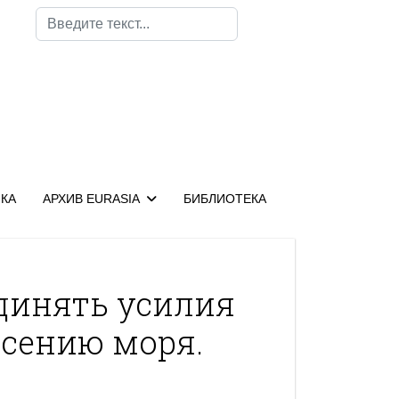
Поиск
КА
АРХИВ EURASIA
БИБЛИОТЕКА
динять усилия
асению моря.