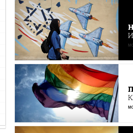
Н
И
MO
К
MO