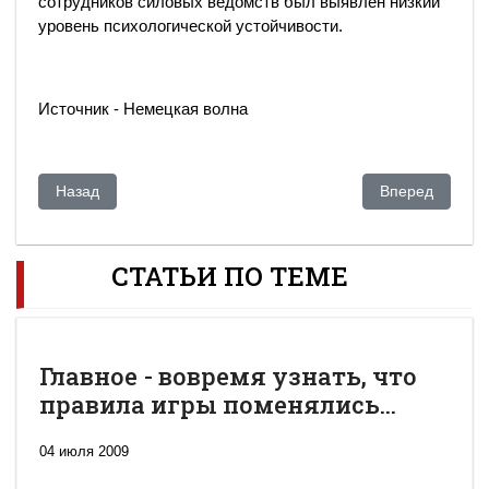
сотрудников силовых ведомств был выявлен низкий
уровень психологической устойчивости.
Источник - Немецкая волна
Предыдущий: Металлурги провели предупредительную заб
Следующий: Бы
Назад
Вперед
СТАТЬИ ПО ТЕМЕ
Главное - вовремя узнать, что
правила игры поменялись...
04 июля 2009