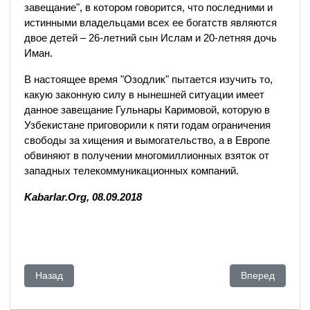
завещание", в котором говорится, что последними и
истинными владельцами всех ее богатств являются
двое детей – 26-летний сын Ислам и 20-летняя дочь
Иман.
В настоящее время "Озодлик" пытается изучить то,
какую законную силу в нынешней ситуации имеет
данное завещание Гульнары Каримовой, которую в
Узбекистане приговорили к пяти годам ограничения
свободы за хищения и вымогательство, а в Европе
обвиняют в получении многомиллионных взяток от
западных телекоммуникационных компаний.
Kabarlar.Org, 08.09.2018
Предыдущий: Асет Исекешев возглавил Администрацию пре
Следующий: Во
Назад
Вперед