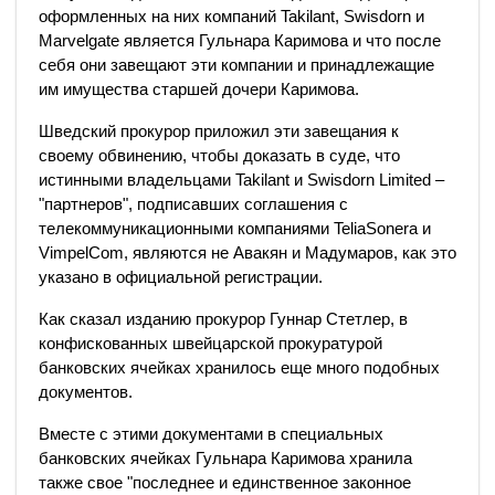
оформленных на них компаний Takilant, Swisdorn и
Marvelgate является Гульнара Каримова и что после
себя они завещают эти компании и принадлежащие
им имущества старшей дочери Каримова.
Шведский прокурор приложил эти завещания к
своему обвинению, чтобы доказать в суде, что
истинными владельцами Takilant и Swisdorn Limited –
"партнеров", подписавших соглашения с
телекоммуникационными компаниями TeliaSonera и
VimpelCom, являются не Авакян и Мадумаров, как это
указано в официальной регистрации.
Как сказал изданию прокурор Гуннар Стетлер, в
конфискованных швейцарской прокуратурой
банковских ячейках хранилось еще много подобных
документов.
Вместе с этими документами в специальных
банковских ячейках Гульнара Каримова хранила
также свое "последнее и единственное законное