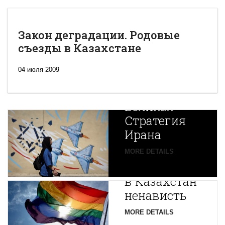
Закон деградации. Родовые
съезды в Казахстане
04 июля 2009
Новая
Великая
Стратегия
Ирана
Путин
MORE DETAILS
экспортирует
В
в Казахстан
Центральной
ненависть
Азии
зарождается
MORE DETAILS