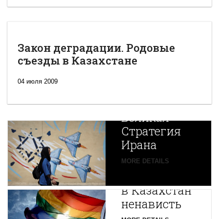
Закон деградации. Родовые
съезды в Казахстане
04 июля 2009
Новая
Великая
Стратегия
Ирана
Путин
MORE DETAILS
экспортирует
В
в Казахстан
Центральной
ненависть
Азии