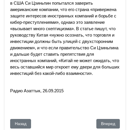
в США Си Цзиньпин попытался заверить
американские компании, что его страна «привержена
защите интересов иностранных компаний и борьбе с
кибер-преступлениями», однако это заявление
«вызывает много скептицизма». В статье пишут, что
руководству Китая «нужно осознать, что торговля и
инвестиции должны быть улицей с двухсторонним
движением», и что если правительство Си Цзиньпина
и дальше будет ставить препятствия для
иностранных компаний, «Китай не может ожидать, что
весь оставшийся мир откроет ему двери для больших
инвестиций без какой-либо взаимности».
Радио Азаттык, 26.09.2015
Предыдущий: Ринкевич: экономические отношения с Казахс
Следующий: Бы
Назад
Вперед