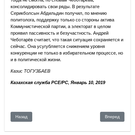
консолидировать свои ряды. В результате
Серикболсын Абдильдин получил, по мнению
политолога, поддержку только со стороны актива
Коммунистической партии, а электорат в целом
проявил пассивность и безучастность. Андрей
Чеботарёв считает, что такая ситуация сохраняется и
сейчас. Она усугубляется снижением уровня
конкуренции не только в избирательном процессе, но
и в политической жизни.
Казис ТОГУЗБАЕВ
Казахская служба РСЕ/РС, Январь 10, 2019
Предыдущий: Процесс на Манхэттене: БТА Банк обвиняет з
Следующий: Ког
Назад
Вперед