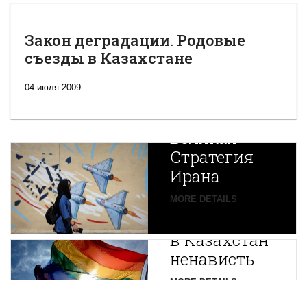
Закон деградации. Родовые
съезды в Казахстане
04 июля 2009
Новая
Великая
Стратегия
Ирана
Путин
MORE DETAILS
экспортирует
В
в Казахстан
Центральной
ненависть
Азии
зарождается
MORE DETAILS
новая