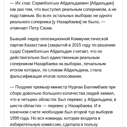
— Их спас Серикболсын Абдильдаевич [Абдильдин]
как раз тем, что выступил реальным соперником, а не
подставным. Во всех остальных выборах ни одного
реального соперника [у Назарбаева] не было, —
отмечает Петр Своик.
Бывший лидер оппозиционной Коммунистической
партии Казахстана (закрытой в 2015 году по решению
суда) Серикболсын Абдильдин считает, что он
действительно был единственным реальным
соперником Назарбаева на выборах, печальным
итогом которых, по словам Абдильдина, стала
фальсификация итогов голосования.
— Позднее премьер-министр Нурлан Балгимбаев при
сборе довольно большого количества людей заявил,
что в четырех областях был перевес у Абдильдина, в
шести областях — перевес у Назарбаева. И в
конечном счете необходим был второй тур выборов
1999 года. Но вся команда, которая входила в
избирательную комиссию, сделала в пользу