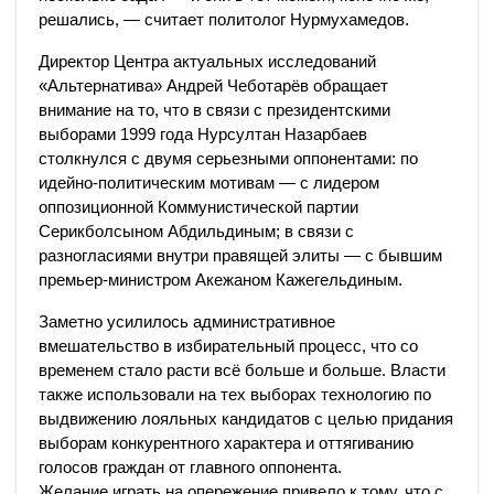
решались, — считает политолог Нурмухамедов.
Директор Центра актуальных исследований
«Альтернатива» Андрей Чеботарёв обращает
внимание на то, что в связи с президентскими
выборами 1999 года Нурсултан Назарбаев
столкнулся с двумя серьезными оппонентами: по
идейно-политическим мотивам — с лидером
оппозиционной Коммунистической партии
Серикболсыном Абдильдиным; в связи с
разногласиями внутри правящей элиты — с бывшим
премьер-министром Акежаном Кажегельдиным.
Заметно усилилось административное
вмешательство в избирательный процесс, что со
временем стало расти всё больше и больше. Власти
также использовали на тех выборах технологию по
выдвижению лояльных кандидатов с целью придания
выборам конкурентного характера и оттягиванию
голосов граждан от главного оппонента.
Желание играть на опережение привело к тому, что с