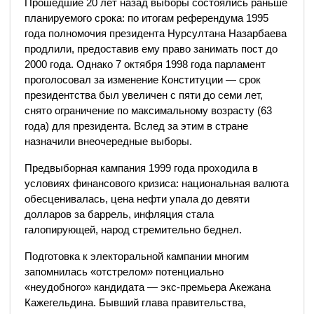
Прошедшие 20 лет назад выборы состоялись раньше
планируемого срока: по итогам референдума 1995
года полномочия президента Нурсултана Назарбаева
продлили, предоставив ему право занимать пост до
2000 года. Однако 7 октября 1998 года парламент
проголосовал за изменение Конституции — срок
президентства был увеличен с пяти до семи лет,
снято ограничение по максимальному возрасту (63
года) для президента. Вслед за этим в стране
назначили внеочередные выборы.
Предвыборная кампания 1999 года проходила в
условиях финансового кризиса: национальная валюта
обесценивалась, цена нефти упала до девяти
долларов за баррель, инфляция стала
галопирующей, народ стремительно беднел.
Подготовка к электоральной кампании многим
запомнилась «отстрелом» потенциально
«неудобного» кандидата — экс-премьера Акежана
Кажегельдина. Бывший глава правительства,