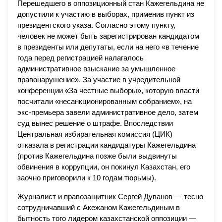
Перешедшего в оппозиционный стан Кажегельдина не
допустили к участию в выборах, применив пункт из
президентского указа. Согласно этому пункту,
человек не может быть зарегистрирован кандидатом
в президенты или депутаты, если на него «в течение
года перед регистрацией налагалось
административное взыскание за умышленное
правонарушение». За участие в учредительной
конференции «За честные выборы», которую власти
посчитали «несанкционированным собранием», на
экс-премьера завели административное дело, затем
суд вынес решение о штрафе. Впоследствии
Центральная избирательная комиссия (ЦИК)
отказала в регистрации кандидатуры Кажегельдина
(против Кажегельдина позже были выдвинуты
обвинения в коррупции, он покинул Казахстан, его
заочно приговорили к 10 годам тюрьмы).
Журналист и правозащитник Сергей Дуванов — тесно
сотрудничавший с Акежаном Кажегельдиным в
бытность того лидером казахстанской оппозиции —