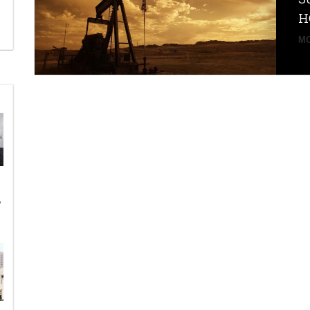
н
MO
ь