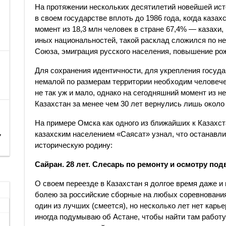
На протяжении нескольких десятилетий новейшей ист
в своем государстве вплоть до 1986 года, когда каза
момент из 18,3 млн человек в стране 67,4% — казахи
иных национальностей, такой расклад сложился по н
Союза, эмиграция русского населения, повышение ро
Для сохранения идентичности, для укрепления госуда
немалой по размерам территории необходим человече
не так уж и мало, однако на сегодняшний момент из н
Казахстан за менее чем 30 лет вернулись лишь около 
На примере Омска как одного из ближайших к Казахст
,
казахским населением «Саясат» узнал, что останавли
историческую родину:
Сайран. 28 лет. Слесарь по ремонту и осмотру по
О своем переезде в Казахстан я долгое время даже и
болею за российские сборные на любых соревнованиях
один из лучших (смеется), но несколько лет нет карье
иногда подумываю об Астане, чтобы найти там работу 