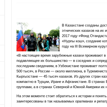
В Казахстане созданы дос
этнических казахов на их 
2017 году «Фонд Отандаст
«Нурлы кош», создание ко
году на III Всемирном куру
«В настоящее время зарубежные казахи проживают в 
подавляющее их большинство — в соседних и сопред
последним сведениям, в Узбекистане проживает полт
500 тысяч, в России — около миллиона, в Туркменист
Кыргызстане — 45 тысяч казахов. Из других стран к
компактно в Турции, Иране и Афганистане. В страна
группами, а в странах Северной и Южной Америки их
На этом моменте стоит обратиться к истории и понять
заинтересованы в так называемых оралманах и репат