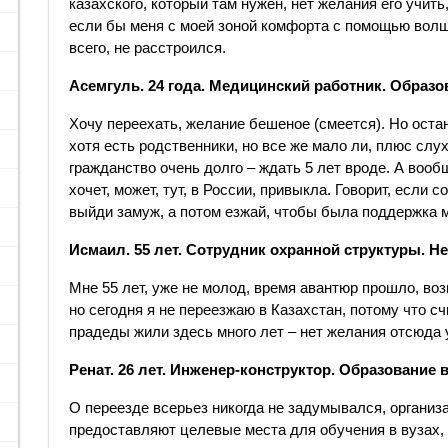
казахского, который там нужен, нет желания его учить
если бы меня с моей зоной комфорта с помощью волше
всего, не расстроился.
Асемгуль. 24 года. Медицинский работник. Образ
Хочу переехать, желание бешеное (смеется). Но остан
хотя есть родственники, но все же мало ли, плюс слух
гражданство очень долго – ждать 5 лет вроде. А вообщ
хочет, может, тут, в России, привыкла. Говорит, если 
выйди замуж, а потом езжай, чтобы была поддержка 
Исмаил. 55 лет. Сотрудник охранной структуры. 
Мне 55 лет, уже не молод, время авантюр прошло, во
но сегодня я не переезжаю в Казахстан, потому что с
прадеды жили здесь много лет – нет желания отсюда 
Ренат. 26 лет. Инженер-конструктор. Образование 
О переезде всерьез никогда не задумывался, органи
предоставляют целевые места для обучения в вузах, а