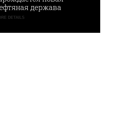
ефтяная держава
RE DETAILS