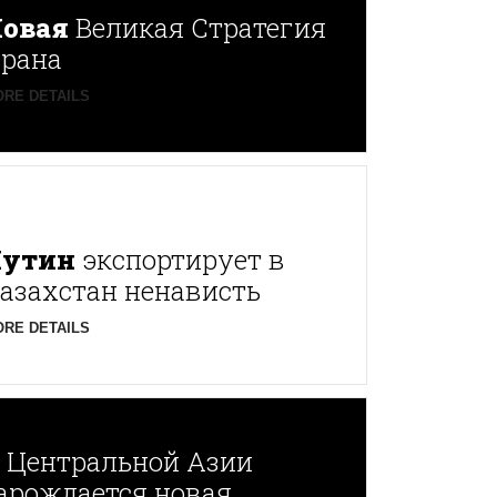
овая
Великая Стратегия
рана
RE DETAILS
Путин
экспортирует в
азахстан ненависть
RE DETAILS
В
Центральной Азии
арождается новая