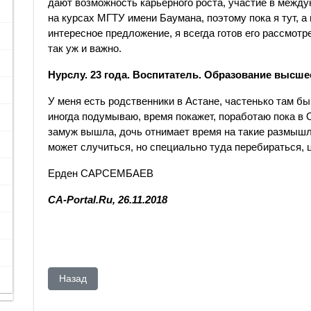
дают возможность карьерного роста, участие в межд
на курсах МГТУ имени Баумана, поэтому пока я тут, а 
интересное предложение, я всегда готов его рассмотре
так уж и важно.
Нурслу. 23 года. Воспитатель. Образование высше
У меня есть родственники в Астане, частенько там быв
иногда подумываю, время покажет, поработаю пока в О
замуж вышла, дочь отнимает время на такие размышл
может случиться, но специально туда перебираться, 
Ерден САРСЕМБАЕВ
CA-Portal.Ru, 26.11.2018
Предыдущий: Аблязов приговорен заочно к пожизнен
Назад