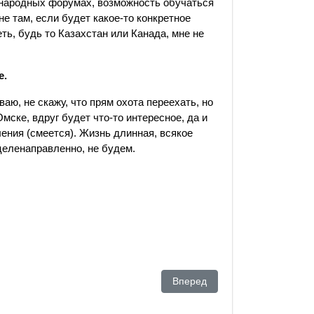
ународных форумах, возможность обучаться
не там, если будет какое-то конкретное
ть, будь то Казахстан или Канада, мне не
е.
аю, не скажу, что прям охота переехать, но
мске, вдруг будет что-то интересное, да и
ения (смеется). Жизнь длинная, всякое
целенаправленно, не будем.
ному лишению свободы
Следующий: «Симптомы» подг
Вперед