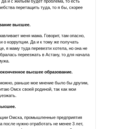
, да и с жильем будет проблема, то есть
бства перетащить туда, то я бы, скорее
ование высшее.
авливает меня мама. Говорит, там опасно,
и о коррупции. Да и к тому же получать
е, я маму туда перевезти хотела, но она не
собралась переезжать в Астану, то для начала
мужа.
Неоконченное высшее образование.
зможно, раньше мое мнение было бы другим,
читаю Омск своей родиной, так как мои
уезжать.
высшее.
зации Омска, промышленные предприятия
 после нужно отработать не менее 3 лет,