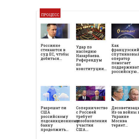
ПРОЦЕСС
Россияне
Как
Удар по
стекаются в
французски
наследию
суд ЕС, чтобы
спутниковы
Назарбаева.
добиться…
оператор
Референдум
помогает
по
поддерживат
конституции…
российскую
Разрешат ли
Соперничество
Десоветизац
США
с Россией
Из-за войны 
российскому
требует
Украине
подсанкционному
возобновления
Москва
банку
участия
теряет…
продолжить…
США…