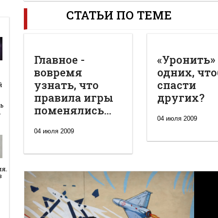
СТАТЬИ ПО ТЕМЕ
Главное -
«Уронить»
вовремя
одних, чт
й
узнать, что
спасти
й
правила игры
других?
ь
поменялись...
…
04 июля 2009
04 июля 2009
ия.
в