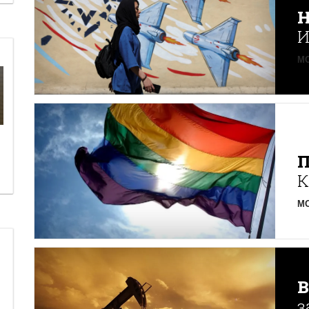
Н
И
MO
К
MO
з