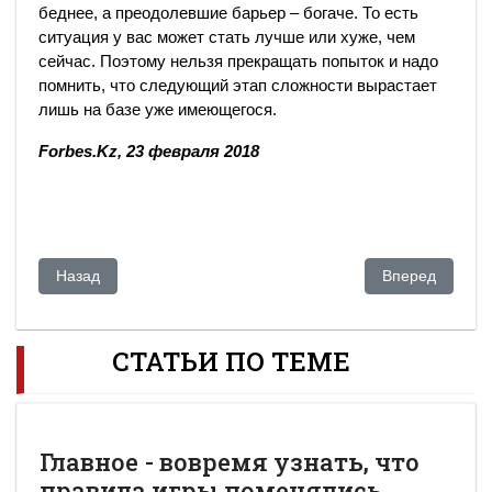
беднее, а преодолевшие барьер – богаче. То есть
ситуация у вас может стать лучше или хуже, чем
сейчас. Поэтому нельзя прекращать попыток и надо
помнить, что следующий этап сложности вырастает
лишь на базе уже имеющегося.
Forbes.Kz, 23 февраля 2018
Предыдущий: Мамбеталин: Рыскалиеву не позволяет приеха
Следующий: Р
Назад
Вперед
СТАТЬИ ПО ТЕМЕ
Главное - вовремя узнать, что
правила игры поменялись...