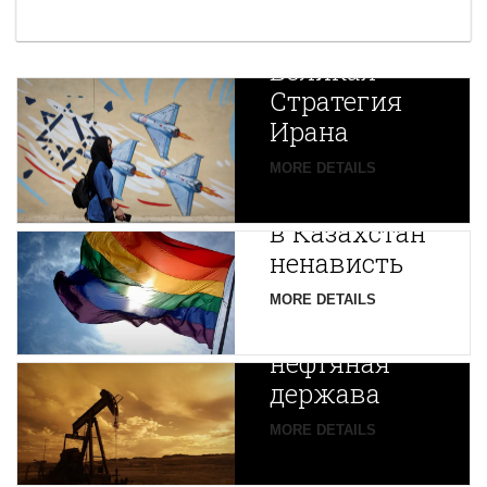
Новая
Великая
Стратегия
Ирана
Путин
MORE DETAILS
экспортирует
В
в Казахстан
Центральной
ненависть
Азии
зарождается
MORE DETAILS
новая
нефтяная
держава
MORE DETAILS