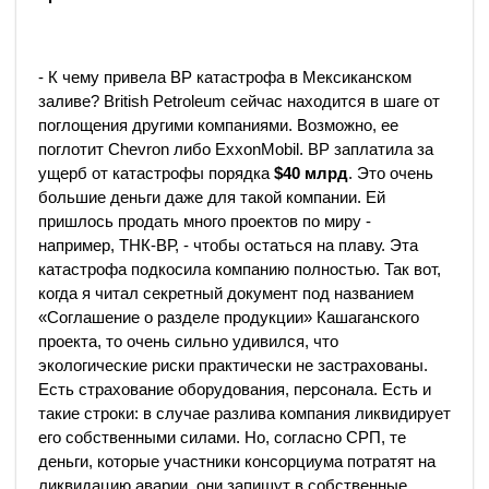
- К чему привела BP катастрофа в Мексиканском
заливе? British Petroleum сейчас находится в шаге от
поглощения другими компаниями. Возможно, ее
поглотит Chevron либо ExxonMobil. ВР заплатила за
ущерб от катастрофы порядка
$40 млрд
. Это очень
большие деньги даже для такой компании. Ей
пришлось продать много проектов по миру -
например, ТНК-ВР, - чтобы остаться на плаву. Эта
катастрофа подкосила компанию полностью. Так вот,
когда я читал секретный документ под названием
«Соглашение о разделе продукции» Кашаганского
проекта, то очень сильно удивился, что
экологические риски практически не застрахованы.
Есть страхование оборудования, персонала. Есть и
такие строки: в случае разлива компания ликвидирует
его собственными силами. Но, согласно СРП, те
деньги, которые участники консорциума потратят на
ликвидацию аварии, они запишут в собственные