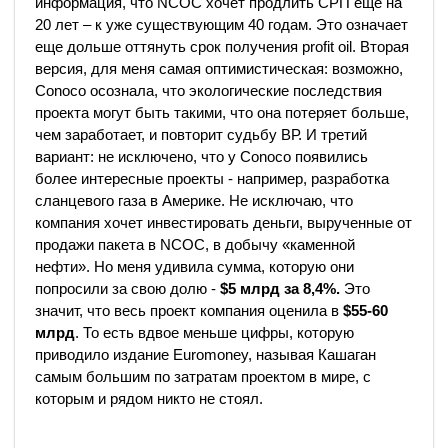
информация, что NCOC хочет продлить СРП еще на
20 лет – к уже существующим 40 годам. Это означает
еще дольше оттянуть срок получения profit oil. Вторая
версия, для меня самая оптимистическая: возможно,
Conoco осознала, что экологические последствия
проекта могут быть такими, что она потеряет больше,
чем заработает, и повторит судьбу ВР. И третий
вариант: не исключено, что у Conoco появились
более интересные проекты - например, разработка
сланцевого газа в Америке. Не исключаю, что
компания хочет инвестировать деньги, вырученные от
продажи пакета в NCOC, в добычу «каменной
нефти». Но меня удивила сумма, которую они
попросили за свою долю -
$5 млрд за 8,4%.
Это
значит, что весь проект компания оценила в
$55-60
млрд
. То есть вдвое меньше цифры, которую
приводило издание Euromoney, называя Кашаган
самым большим по затратам проектом в мире, с
которым и рядом никто не стоял.