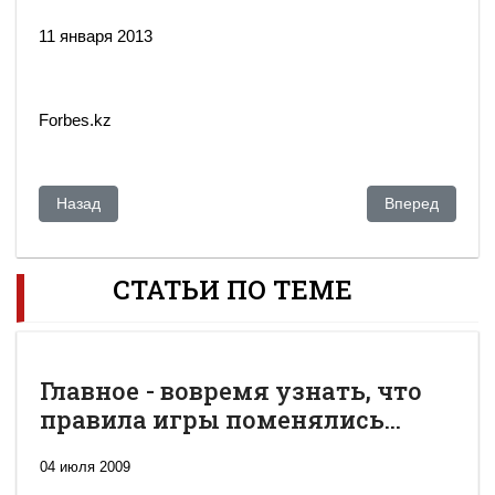
11 января 2013
Forbes.kz
Предыдущий: Личность и ее культ… Станет ли в казахстанс
Следующий: По
Назад
Вперед
СТАТЬИ ПО ТЕМЕ
Главное - вовремя узнать, что
правила игры поменялись...
04 июля 2009