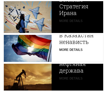
Стратегия
Ирана
Путин
MORE DETAILS
экспортирует
В
в Казахстан
Центральной
ненависть
Азии
зарождается
MORE DETAILS
новая
нефтяная
держава
MORE DETAILS