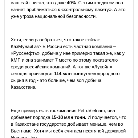
ваш сайт писал, что даже
40%
. С этим кредитом она
начнет приближаться к «контрольному пакету». А это
уже угроза национальной безопасности.
Хотя, если разобраться, что такое сейчас
КазМунайГаз? В России есть частная компания –
«Русснефть», добыча у нее примерно такая же, как у
КМГ, и она занимает 7 место по этому показателю
среди российских компаний. А тот же «Лукойл»
сегодня производит
114 млн тонн
углеводородного
сырья в год - это больше, чем вся добыча
Казахстана.
Еще пример: есть госкомпания PetroVietnam, она
добывает порядка
15-18 млн тонн.
И получается, что
в Казахстане государство добывает меньше, чем во
Вьетнаме. Хотя мы себя считаем нефтяной державой
Numero Uno.