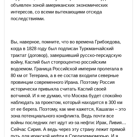
объявлен зоной американских экономических
интересов, со всеми вытекающими отсюда
последствиями.
Вы, наверное, помните, что во времена Грибоедова,
когда в 1828 году был подписан Туркманчайский
трактат (договор), завершивший русско-персидскую
войну, Каспий был стопроцентно российским
водоемом. Граница Российской империи пролегала в
80 км от Тегерана, а в ее состав входили северные
провинции современного Ирана. Поэтому Россия
исторически привыкла считать Каспий своей
вотчиной. И я не думаю, что Москва будет спокойно
наблюдать за проектом, который находится в 300 км
от ее берега. Поэтому, как мне кажется, Кашаган – это
зона потенциального конфликта. Ведь почти все
войны последних лет идут из-за нефти: Ирак, Ливия…
Сейчас Сирия. А ведь через эту страну лежит прямой
путь для иракской нефти в Средиземноморью. И я