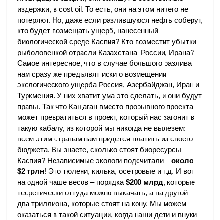
издержки, в cost oil. То есть, они на этом ничего не
потеряют. Но, даже если разлившуюся нефть соберут,
кто будет возмещать ущерб, нанесенный
биологической среде Каспия? Кто возместит убытки
рыболовецкой отрасли Казахстана, России, Ирана?
Самое интересное, что в случае большого разлива
нам сразу же предъявят иски о возмещении
экологического ущерба Россия, Азербайджан, Иран и
Туркмения. У них хватит ума это сделать, и они будут
правы. Так что Кащаган вместо прорывного проекта
может превратиться в проект, который нас загонит в
такую кабалу, из которой мы никогда не вылезем:
всем этим странам нам придется платить из своего
бюджета. Вы знаете, сколько стоят биоресурсы
Каспия? Независимые экологи подсчитали –
около
$2 трлн
! Это тюлени, килька, осетровые и т.д. И вот
на одной чаше весов – порядка
$200 млрд
, которые
теоретически оттуда можно выкачать, а на другой –
два триллиона, которые стоят на кону. Мы можем
оказаться в такой ситуации, когда наши дети и внуки