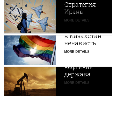
Стратегия
Ирана
Путин
MORE DETAILS
экспортирует
В
в Казахстан
Центральной
ненависть
Азии
зарождается
MORE DETAILS
новая
нефтяная
держава
MORE DETAILS