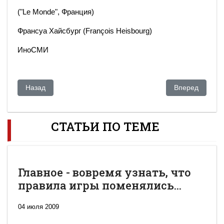
("Le Monde", Франция)
Франсуа Хайсбург (François Heisbourg)
ИноСМИ
Предыдущий: Кремль не устраивает решение Душанбе по п
Следующий: "С
Назад
Вперед
СТАТЬИ ПО ТЕМЕ
Главное - вовремя узнать, что
правила игры поменялись...
04 июля 2009