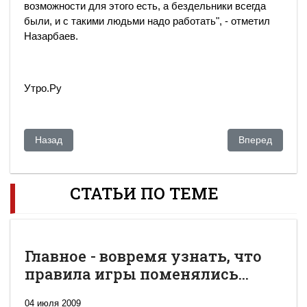
возможности для этого есть, а бездельники всегда
были, и с такими людьми надо работать", - отметил
Назарбаев.
Утро.Ру
Предыдущий: Казахстанскую таможню продолжают сотряса
Следующий: «Ж
Назад
Вперед
СТАТЬИ ПО ТЕМЕ
Главное - вовремя узнать, что
правила игры поменялись...
04 июля 2009