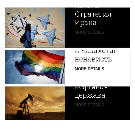
Великая
Стратегия
Ирана
Путин
MORE DETAILS
экспортирует
В
в Казахстан
Центральной
ненависть
Азии
зарождается
MORE DETAILS
новая
нефтяная
держава
MORE DETAILS