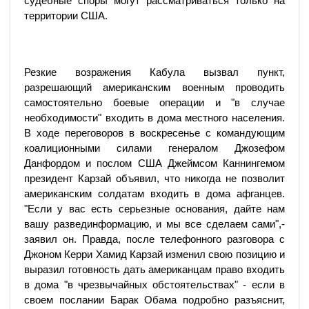
судебные споры могут рассматриваться только на
территории США.
Резкие возражения Кабула вызвал пункт,
разрешающий американским военным проводить
самостоятельно боевые операции и "в случае
необходимости" входить в дома местного населения.
В ходе переговоров в воскресенье с командующим
коалиционными силами генералом Джозефом
Данфордом и послом США Джеймсом Каннингемом
президент Карзай объявил, что никогда не позволит
американским солдатам входить в дома афганцев.
"Если у вас есть серьезные основания, дайте нам
вашу развединформацию, и мы все сделаем сами",-
заявил он. Правда, после телефонного разговора с
Джоном Керри Хамид Карзай изменил свою позицию и
выразил готовность дать американцам право входить
в дома "в чрезвычайных обстоятельствах" - если в
своем послании Барак Обама подробно разъяснит,