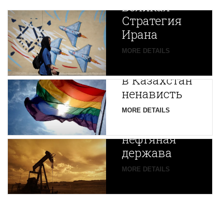
Великая
Стратегия
Ирана
Путин
MORE DETAILS
экспортирует
В
в Казахстан
Центральной
ненависть
Азии
зарождается
MORE DETAILS
новая
нефтяная
держава
MORE DETAILS