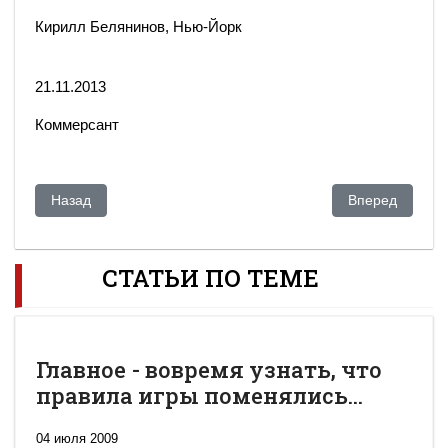
Кирилл Белянинов, Нью-Йорк
21.11.2013
Коммерсант
Предыдущий: Гульнара Каримова обвинила мать в скандале 
Следующий: То
Назад
Вперед
СТАТЬИ ПО ТЕМЕ
Главное - вовремя узнать, что
правила игры поменялись...
04 июля 2009