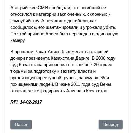
Австрийские СМИ сообщали, что погибший не
относился к категории заключенных, склонных к
самоубийству. А незадолго до гибели, как
сообщалось, его шантажировали и угрожали убить.
По этой причине Алиев был переведен в одиночную
камеру.
В прошлом Рахат Алиев был женат на старшей
дочери президента Казахстана Дариге. В 2008 году
суд Казахстана приговорил его заочно к 20 годам
тюрьмы за подготовку к захвату власти и
организацию преступной группы, занимавшейся
похищениями людей. В июне 2011 года суд Вены
отказался экстрадировать Алиева в Казахстан.
RFI, 14-02-2017
Предыдущий: Мало ли что они там решили
Следующий: Ка
Назад
Вперед