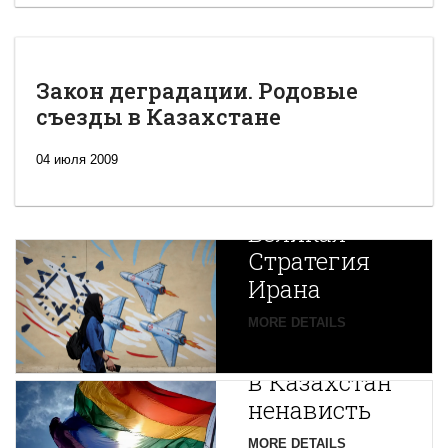
Закон деградации. Родовые
съезды в Казахстане
04 июля 2009
Новая
Великая
Стратегия
Ирана
Путин
MORE DETAILS
экспортирует
В
в Казахстан
Центральной
ненависть
Азии
зарождается
MORE DETAILS