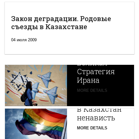
Закон деградации. Родовые
съезды в Казахстане
04 июля 2009
Новая
Великая
Стратегия
Ирана
Путин
MORE DETAILS
экспортирует
В
в Казахстан
Центральной
ненависть
Азии
зарождается
MORE DETAILS
новая