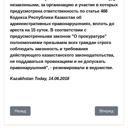
незаконными, за организацию и участие в которых
предусмотрена ответственность по статье 488
Кодекса Республики Казахстан об
административных правонарушениях, вплоть до
ареста на 15 суток. В соответствии с
предусмотренными законом "О прокуратуре"
полномочиями призываем всех граждан строго
соблюдать законность и требования
действующего казахстанского законодательства,
не поддаваться провокациям и не допускать
правонарушений", - резюмировали в ведомстве.
Kazakhstan Today, 14.06.2018
Предыдущий: Россия и Казахстан: кто кому изменяет? Арка
Следующий: Ас
Назад
Вперед