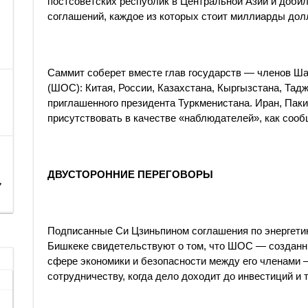
постсоветских республик в Центральной Азии и доби
соглашений, каждое из которых стоит миллиарды дол
Саммит соберет вместе глав государств — членов Ша
(ШОС): Китая, России, Казахстана, Кыргызстана, Тадж
приглашенного президента Туркменистана. Иран, Паки
присутствовать в качестве «наблюдателей», как соо
ДВУСТОРОННИЕ ПЕРЕГОВОРЫ
,
Подписанные Си Цзиньпином соглашения по энергетик
Бишкеке свидетельствуют о том, что ШОС — созданны
сфере экономики и безопасности между его членами 
сотрудничеству, когда дело доходит до инвестиций и 