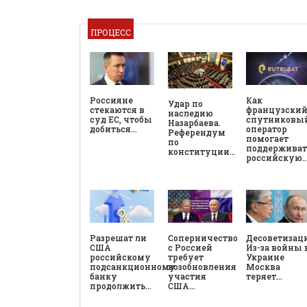
ПРОЦЕСС
Россияне
Как
Удар по
стекаются в
французски
наследию
суд ЕС, чтобы
спутниковы
Назарбаева.
добиться…
оператор
Референдум
помогает
по
поддерживат
конституции…
российскую
Разрешат ли
Соперничество
Десоветизац
США
с Россией
Из-за войны 
российскому
требует
Украине
подсанкционному
возобновления
Москва
банку
участия
теряет…
продолжить…
США…