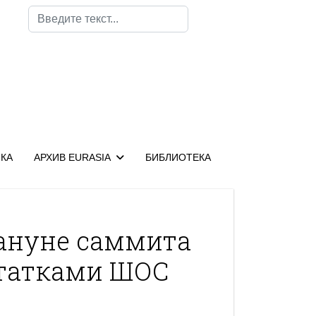
Поиск
КА
АРХИВ EURASIA
БИБЛИОТЕКА
ануне саммита
татками ШОС