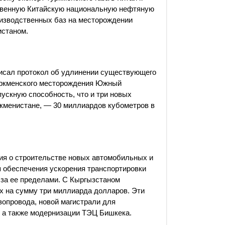
ственную Китайскую национальную нефтяную
оизводственных баз на месторождении
истаном.
дписал протокол об удлинении существующего
уркменского месторождения Южный
пускную способность, что и три новых
ркменистане, — 30 миллиардов кубометров в
ия о строительстве новых автомобильных и
я обеспечения ускорения транспортировки
н за ее пределами. С Кыргызстаном
х на сумму три миллиарда долларов. Эти
зопровода, новой магистрали для
 а также модернизации ТЭЦ Бишкека.