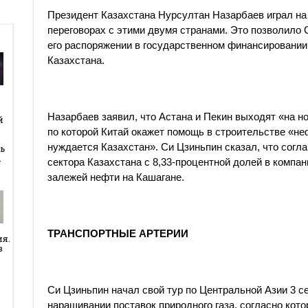
Президент Казахстана Нурсултан Назарбаев играл на 
переговорах с этими двумя странами. Это позволило 
его распоряжении в государственном финансировании
Казахстана.
й
Назарбаев заявил, что Астана и Пекин выходят «на н
й
по которой Китай окажет помощь в строительстве «н
нуждается Казахстан». Си Цзиньпин сказал, что согл
ь
…
сектора Казахстана с 8,33-процентной долей в комп
залежей нефти на Кашагане.
ТРАНСПОРТНЫЕ АРТЕРИИ
ия.
в
Си Цзиньпин начал свой тур по Центральной Азии 3 се
наращивании поставок природного газа, согласно котор