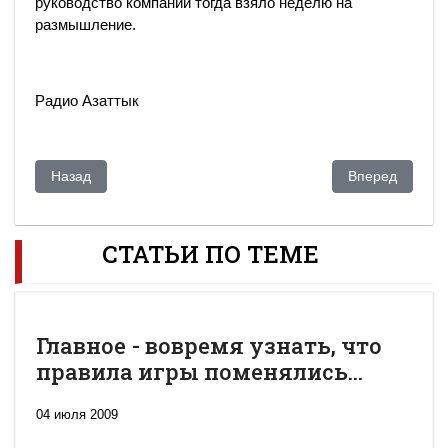
руководство компании тогда взяло неделю на
размышление.
Радио Азаттык
Предыдущий: Сати проиграла Гоге битву за Тимура
Следующий: Ми
Назад
Вперед
СТАТЬИ ПО ТЕМЕ
Главное - вовремя узнать, что
правила игры поменялись...
04 июля 2009