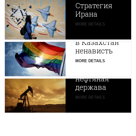
Стратегия
Ирана
Путин
MORE DETAILS
экспортирует
В
в Казахстан
Центральной
ненависть
Азии
зарождается
MORE DETAILS
новая
нефтяная
держава
MORE DETAILS