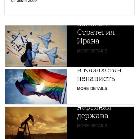
04 июля 2009
Новая
Великая
Стратегия
Ирана
Путин
MORE DETAILS
экспортирует
В
в Казахстан
Центральной
ненависть
Азии
зарождается
MORE DETAILS
новая
нефтяная
держава
MORE DETAILS