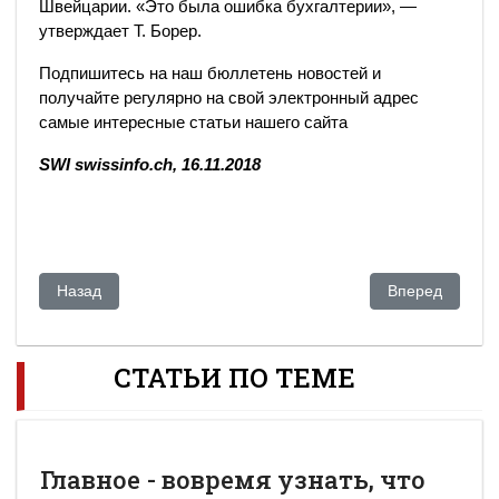
Швейцарии. «Это была ошибка бухгалтерии», —
утверждает Т. Борер.
Подпишитесь на наш бюллетень новостей и
получайте регулярно на свой электронный адрес
самые интересные статьи нашего сайта
SWI swissinfo.ch, 16.11.2018
Предыдущий: США налаживают через Центральную Азию се
Следующий: «Т
Назад
Вперед
СТАТЬИ ПО ТЕМЕ
Главное - вовремя узнать, что