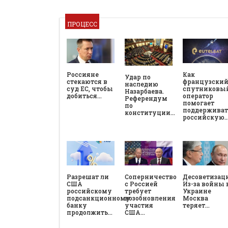
ПРОЦЕСС
Россияне
Как
Удар по
стекаются в
французски
наследию
суд ЕС, чтобы
спутниковы
Назарбаева.
добиться…
оператор
Референдум
помогает
по
поддерживат
конституции…
российскую
Разрешат ли
Соперничество
Десоветизац
США
с Россией
Из-за войны 
российскому
требует
Украине
подсанкционному
возобновления
Москва
банку
участия
теряет…
продолжить…
США…