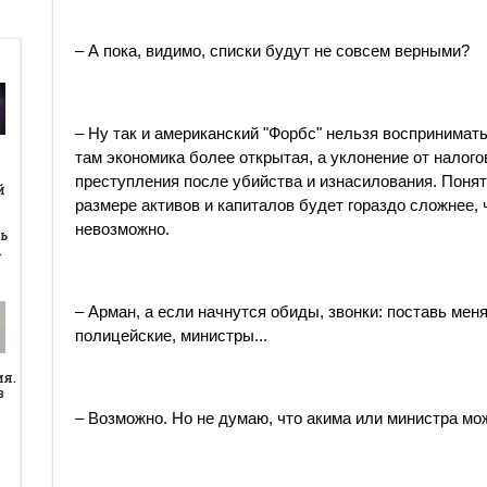
– А пока, видимо, списки будут не совсем верными?
– Ну так и американский "Форбс" нельзя воспринимать
там экономика более открытая, а уклонение от налого
й
преступления после убийства и изнасилования. Понят
й
размере активов и капиталов будет гораздо сложнее, ч
невозможно.
ь
…
– Арман, а если начнутся обиды, звонки: поставь мен
полицейские, министры...
ия.
в
– Возможно. Но не думаю, что акима или министра мож