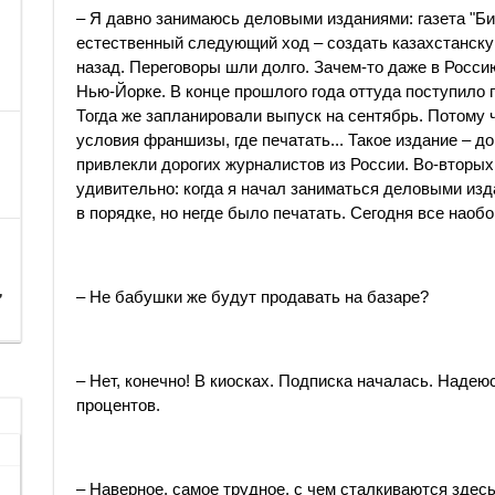
– Я давно занимаюсь деловыми изданиями: газета "Биз
естественный следующий ход – создать казахстанску
назад. Переговоры шли долго. Зачем-то даже в Росси
Нью-Йорке. В конце прошлого года оттуда поступило 
Тогда же запланировали выпуск на сентябрь. Потому 
условия франшизы, где печатать... Такое издание – д
привлекли дорогих журналистов из России. Во-вторых
удивительно: когда я начал заниматься деловыми изд
в порядке, но негде было печатать. Сегодня все наобо
,
– Не бабушки же будут продавать на базаре?
– Нет, конечно! В киосках. Подписка началась. Надею
процентов.
– Наверное, самое трудное, с чем сталкиваются здесь