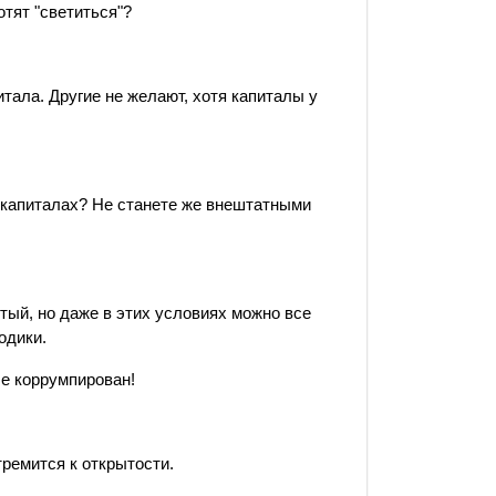
отят "светиться"?
итала. Другие не желают, хотя капиталы у
и капиталах? Не станете же внештатными
рытый, но даже в этих условиях можно все
одики.
ше коррумпирован!
тремится к открытости.