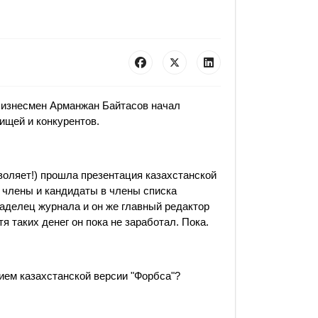
бизнесмен Арманжан Байтасов начал
ищей и конкурентов.
воляет!) прошла презентация казахстанской
 члены и кандидаты в члены списка
ладелец журнала и он же главный редактор
я таких денег он пока не заработал. Пока.
ием казахстан­ской версии "Форбса"?