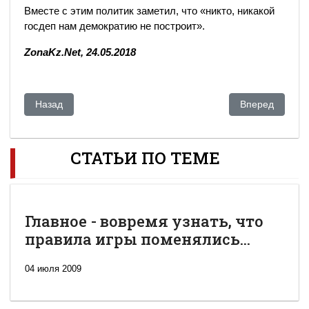
Вместе с этим политик заметил, что «никто, никакой
госдеп нам демократию не построит».
ZonaKz.Net, 24.05.2018
Предыдущий: Экс-председатель КНБ прокомментировал сл
Следующий: В 
Назад
Вперед
СТАТЬИ ПО ТЕМЕ
Главное - вовремя узнать, что
правила игры поменялись...
04 июля 2009