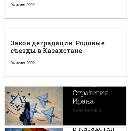
04 июля 2009
Закон деградации. Родовые
съезды в Казахстане
04 июля 2009
Новая
Великая
Стратегия
Ирана
Путин
MORE DETAILS
экспортирует
В
в Казахстан
Центральной