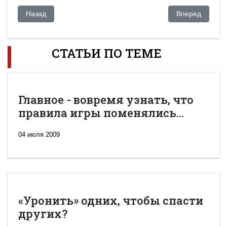
Предыдущий: Пора называть вещи своими именами: каримовс
Следующий: Сег
Назад
Вперед
СТАТЬИ ПО ТЕМЕ
Главное - вовремя узнать, что
правила игры поменялись...
04 июля 2009
«Уронить» одних, чтобы спасти
других?