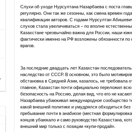
Слухи об уходе Нурсултана Назарбаева с поста глав
регулярно. Они так же сезонны, как смена времен года
квалификации авторов. С годами Нурсултан Абишевич 
слухов стала увеличиваться – по вполне естественн
Казахстане чрезвычайно важна для России, наши южн
фактически именно на РФ возложены обязанности по 
врагов.
За последние двадцать лет Казахстан последовател
наследство от СССР. В основном, это было мотивиров
,
обстановка в Средней Азии, казалось, не требовала 
главное, Казахстан почти официально переложил всю
безопасность на Россию, делая вид, что его не каса
Назарбаева убаюкивал международное сообщество тем
какой внешней политике и умудрялся обходиться без 
пребывание почти в анабиозе (местная формулировка 
концов убаюкало и само руководство Казахстана, кот
внешний мир только с позиции «купи-продай».