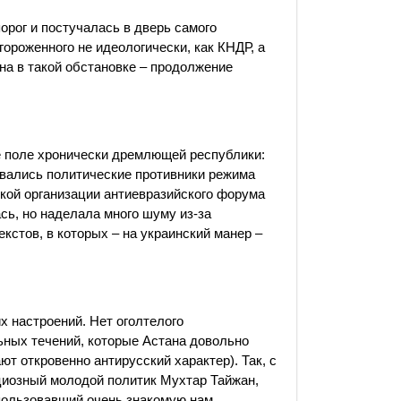
орог и постучалась в дверь самого
гороженного не идеологически, как КНДР, а
на в такой обстановке – продолжение
е поле хронически дремлющей республики:
овались политические противники режима
ткой организации антиевразийского форума
сь, но наделала много шуму из-за
кстов, в которых – на украинский манер –
х настроений. Нет оголтелого
ьных течений, которые Астана довольно
ют откровенно антирусский характер). Так, с
циозный молодой политик Мухтар Тайжан,
спользовавший очень знакомую нам