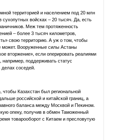
ромной территорией и населением под 20 млн
в сухопутных войсках – 20 тысяч. Да, есть
граничников. Меж тем протяженность
енией – более 3 тысяч километров,
ь» свою территорию. А уж о том, чтобы
не может. Вооруженные силы Астаны
кое вторжение», если оперировать реалиями
, например, поддерживать статус
в делах соседей.
о, чтобы Казахстан был региональной
дальше российской и китайской границ, а
равного баланса между Москвой и Пекином.
кую опеку, получив в обмен Таможенный
время товарооборот с Китаем и пресловутую