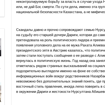
неконтролируемую борьбу за власть в случае ухода 
или, не дай Бог, смерти. По сути дела, именно эта гр
национальной безопасности Казахстана, а не мифиче
Скандалы давно и прочно сопровождают семью Нурсу
на судьбу его старшей дочери Дариги, которая до сам
претендовала на роль политического лидера и преемн
появления уголовного дела на ее мужа Рахата Алиева
президентского зятя в Австрию казалось, что политич
затем стали поступать сообщения о ее разводе с Али
вернулась в политическую жизнь. Год назад она занял
отметилась рядом странных высказываний на социал
ь
подозрительно выглядели именно на фоне ее собстве
информационных войн вокруг родственников Назарбае
невозможно без дополнительных знаний понять, где п
восточный стиль правления, иногда легко поверить в 
в окружении Дариги и жестокости Нурсултана Абишев