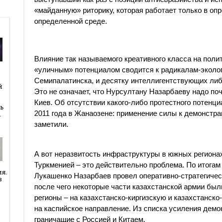
«майданную» риторику, которая работает только в оп
определенной среде.
Влияние так называемого креативного класса на поли
«уличным» потенциалом сводится к радикалам-эколог
й
Семипалатинска, и десятку интеллигентствующих ли
й
Это не означает, что Нурсултану Назарбаеву надо поч
Киев. Об отсутствии какого-либо протестного потенц
ь
2011 года в Жанаозене: применение силы к демонстра
…
заметили.
А вот неразвитость инфраструктуры в южных регионах
Туркменией – это действительно проблема. По итогам
ия.
Лукашенко Назарбаев провел оперативно-стратегичес
в
после чего некоторые части казахстанской армии бы
регионы – на казахстанско-киргизскую и казахстанско
на каспийское направление. Из списка усиления демо
граничащие с Россией и Китаем.