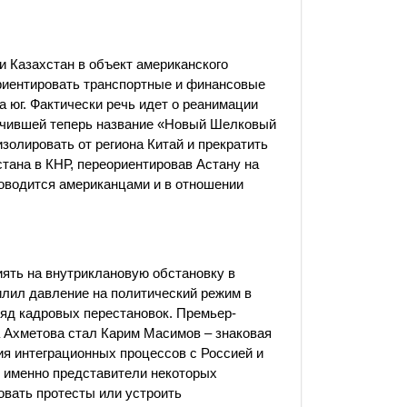
и Казахстан в объект американского
риентировать транспортные и финансовые
на юг. Фактически речь идет о реанимации
учившей теперь название «Новый Шелковый
золировать от региона Китай и прекратить
стана в КНР, переориентировав Астану на
роводится американцами и в отношении
иять на внутриклановую обстановку в
илил давление на политический режим в
яд кадровых перестановок. Премьер-
 Ахметова стал Карим Масимов – знаковая
ия интеграционных процессов с Россией и
 именно представители некоторых
овать протесты или устроить