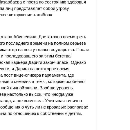
Назарбаева с поста по состоянию здоровья
уппа лиц представляет собой угрозу
ское «вторжение талибов».
лтана Абишевича. Достаточно посмотреть
ого последнего времени на полном серьезе
ика отца на посту главы государства. После
 и последовавшего за этим бегства
еская карьера Дариги закончилась. Однако
евым, и Дарига на некоторое время
а пост вице-спикера парламента, где
ьные и семейные темы, которые особенно
нной личной жизни. Вообще уровень
ва настолько высок, что иногда уже
равда, а где вымысел. Учитывая типично
сообщения о чуть ли не кровавых расправах
ича по отношению к собственным детям.