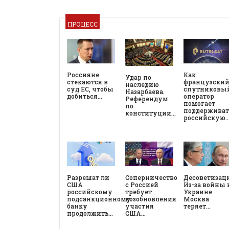
ПРОЦЕСС
Россияне
Как
Удар по
стекаются в
французски
наследию
суд ЕС, чтобы
спутниковы
Назарбаева.
добиться…
оператор
Референдум
помогает
по
поддерживат
конституции…
российскую
Разрешат ли
Соперничество
Десоветизац
США
с Россией
Из-за войны 
российскому
требует
Украине
подсанкционному
возобновления
Москва
банку
участия
теряет…
продолжить…
США…