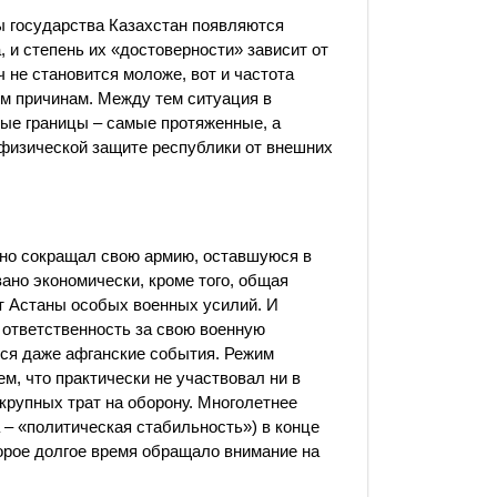
ы государства Казахстан появляются
, и степень их «достоверности» зависит от
не становится моложе, вот и частота
ым причинам. Между тем ситуация в
ые границы – самые протяженные, а
физической защите республики от внешних
ьно сокращал свою армию, оставшуюся в
ано экономически, кроме того, общая
от Астаны особых военных усилий. И
 ответственность за свою военную
ются даже афганские события. Режим
, что практически не участвовал ни в
крупных трат на оборону. Многолетнее
– «политическая стабильность») в конце
орое долгое время обращало внимание на