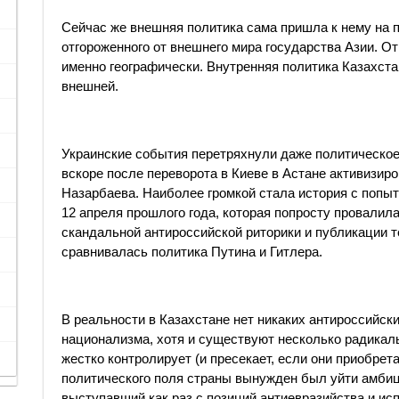
Сейчас же внешняя политика сама пришла к нему на п
отгороженного от внешнего мира государства Азии. От
именно географически. Внутренняя политика Казахста
внешней.
Украинские события перетряхнули даже политическо
вскоре после переворота в Киеве в Астане активизир
Назарбаева. Наиболее громкой стала история с попы
12 апреля прошлого года, которая попросту провалила
скандальной антироссийской риторики и публикации те
сравнивалась политика Путина и Гитлера.
В реальности в Казахстане нет никаких антироссийски
национализма, хотя и существуют несколько радикал
жестко контролирует (и пресекает, если они приобрета
политического поля страны вынужден был уйти амби
выступавший как раз с позиций антиевразийства и и