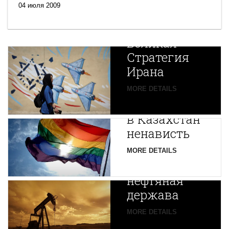
04 июля 2009
Новая
Великая
Стратегия
Ирана
Путин
MORE DETAILS
экспортирует
В
в Казахстан
Центральной
ненависть
Азии
зарождается
MORE DETAILS
новая
нефтяная
держава
MORE DETAILS