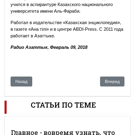
учился в аспирантуре Казахского национального
университета имени Аль-Фараби.
Работал в издательстве «Казахская энциклопедия»,
в газете «Ана тілі» и в центре ABDI-Press. С 2011 года
работает в Азаттыке.
Радио Азаттык, Февраль 09, 2018
Предыдущий: Начинается суд по обвинению Токмади в убий
Следующий: На
Назад
Вперед
СТАТЬИ ПО ТЕМЕ
Главное - вовремя узнать, что