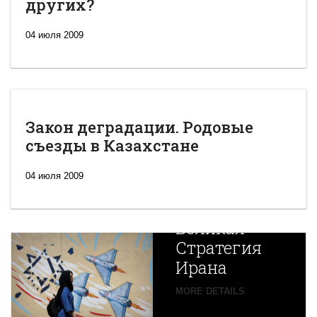
других?
04 июля 2009
Закон деградации. Родовые
съезды в Казахстане
04 июля 2009
Новая
Великая
Стратегия
Ирана
Путин
MORE DETAILS
экспортирует