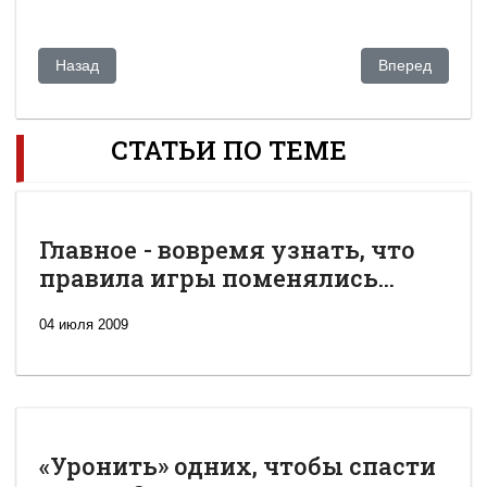
Предыдущий: Си Цзиньпин перестраивает Китай под себя
Следующий: Дв
Назад
Вперед
СТАТЬИ ПО ТЕМЕ
Главное - вовремя узнать, что
правила игры поменялись...
04 июля 2009
«Уронить» одних, чтобы спасти