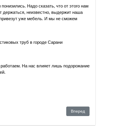
 понизились. Надо сказать, что от этого нам
ут держаться, неизвестно, выдержит наша
и привезут уже мебель. И мы не сможем
стиковых труб в городе Сарани
е работаем. На нас влияет лишь подорожание
ей.
вступит в противоречия с Россией"
Следующий: Казахстан на пор
Вперед