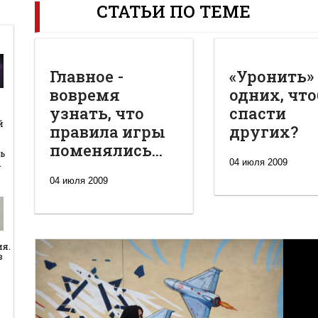
СТАТЬИ ПО ТЕМЕ
Главное -
«Уронить»
вовремя
одних, чт
узнать, что
спасти
й
й
правила игры
других?
поменялись...
ь
04 июля 2009
…
04 июля 2009
ия.
в