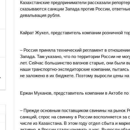
Казахстанские предприниматели рассказали репортеру
сказываются санкции Запада против России, ответные
девальвация рубля.
Кайрат Жукел, представитель компании розничной то
– Россия приняла технический регламент в отношении 
Запада. Там указано, что по территории России не мо
лет. Сейчас большинство вагонов старые, они были в
наши транспортно-экспедиторские компании, пытаясь 
не заложено в их бюджете. Поэтому выросли цены на
,
​​Ержан Муканов, представитель компании в Актобе по
– Прежде основным поставщиком свинины на рынок Р
санкций, спрос на свинину в России восполняется за 
числе из Казахстана. В этом году отдел сбыта и мар
активно, в России стали узнавать о нас. Выросли об