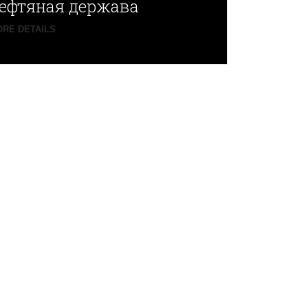
ефтяная держава
RE DETAILS