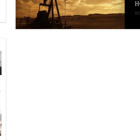
н
MO
ь