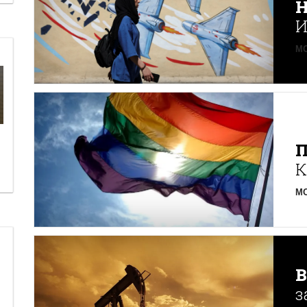
Н
И
MO
К
MO
з