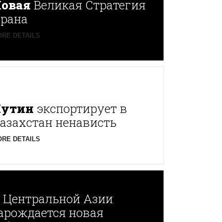
овая
Великая Стратегия
рана
RE DETAILS
Путин
экспортирует в
азахстан ненависть
RE DETAILS
В
Центральной Азии
арождается новая