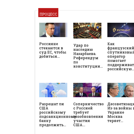
ПРОЦЕСС
Россияне
Как
Удар по
стекаются в
французски
наследию
суд ЕС, чтобы
спутниковы
Назарбаева.
добиться…
оператор
Референдум
помогает
по
поддерживат
конституции…
российскую
Разрешат ли
Соперничество
Десоветизац
США
с Россией
Из-за войны 
российскому
требует
Украине
подсанкционному
возобновления
Москва
банку
участия
теряет…
продолжить…
США…