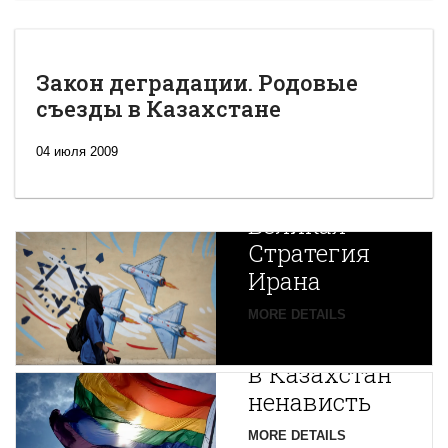
Закон деградации. Родовые
съезды в Казахстане
04 июля 2009
Новая
Великая
Стратегия
Ирана
Путин
MORE DETAILS
экспортирует
В
в Казахстан
Центральной
ненависть
Азии
зарождается
MORE DETAILS