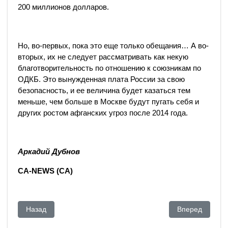
200 миллионов долларов.
Но, во-первых, пока это еще только обещания… А во-
вторых, их не следует рассматривать как некую
благотворительность по отношению к союзникам по
ОДКБ. Это вынужденная плата России за свою
безопасность, и ее величина будет казаться тем
меньше, чем больше в Москве будут пугать себя и
других ростом афганских угроз после 2014 года.
Аркадий Дубнов
CA-NEWS (CA)
Предыдущий: Все будет так, как должно быть
Следующий: Ге
Назад
Вперед