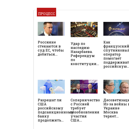
ПРОЦЕСС
Россияне
Как
Удар по
стекаются в
французски
наследию
суд ЕС, чтобы
спутниковы
Назарбаева.
добиться…
оператор
Референдум
помогает
по
поддерживат
конституции…
российскую
Разрешат ли
Соперничество
Десоветизац
США
с Россией
Из-за войны 
российскому
требует
Украине
подсанкционному
возобновления
Москва
банку
участия
теряет…
продолжить…
США…