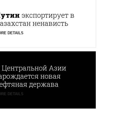
Путин
экспортирует в
азахстан ненависть
RE DETAILS
В
Центральной Азии
арождается новая
ефтяная держава
RE DETAILS