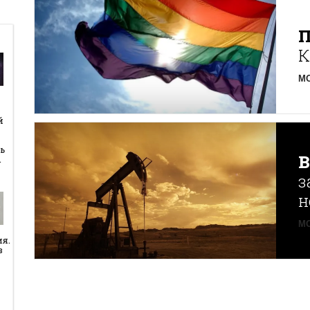
К
MO
й
й
ь
…
з
н
MO
ия.
в