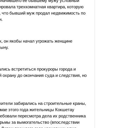
азначившего ее бывшему мужу условный
ировала трехкомнатная квартира, которую
, что бывший муж продал недвижимость по
и.
к, он якобы начал угрожать женщине
сыну.
ались встретиться прокуроры города и
 охрану до окончания суда и следствия, но
жители забирались на строительные краны,
 мае этого года жительницы Кокшетау
ребовали пересмотра дела их родственника
юрьмы за вымогательство (впоследствии