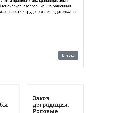
. Летом прошлого года крановщик алма-
р Менлибеков, взобравшись на башенный
езопасности и трудового законодательства
ики губернатора Каптагаева
Следующий: Капиталы бегут. 
Вперед
Закон
обы
деградации.
Родовые