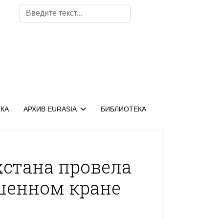
Поиск
КА
АРХИВ EURASIA
БИБЛИОТЕКА
стана провела
ашенном кране