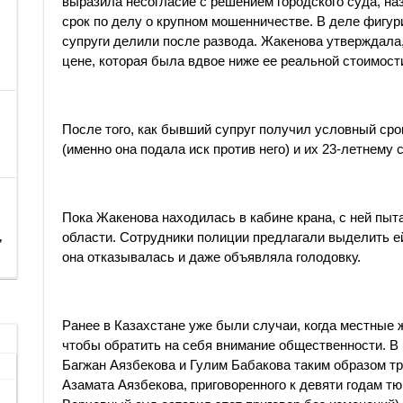
выразила несогласие с решением городского суда, н
срок по делу о крупном мошенничестве. В деле фигур
супруги делили после развода. Жакенова утверждала
цене, которая была вдвое ниже ее реальной стоимост
После того, как бывший супруг получил условный сро
(именно она подала иск против него) и их 23-летнему 
Пока Жакенова находилась в кабине крана, с ней пыт
,
области. Сотрудники полиции предлагали выделить ей
она отказывалась и даже объявляла голодовку.
Ранее в Казахстане уже были случаи, когда местные 
чтобы обратить на себя внимание общественности. В
Багжан Аязбекова и Гулим Бабакова таким образом т
Азамата Аязбекова, приговоренного к девяти годам т