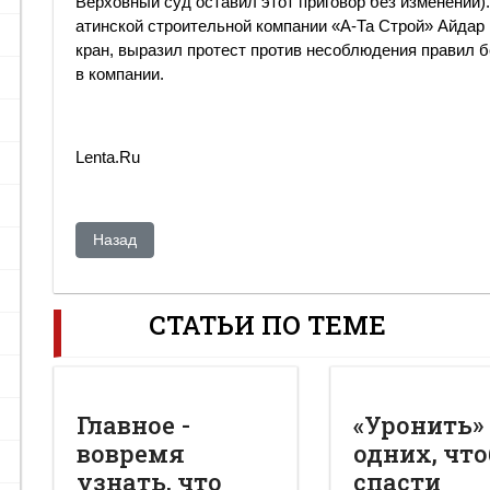
Верховный суд оставил этот приговор без изменений)
атинской строительной компании «А-Та Строй» Айда
кран, выразил протест против несоблюдения правил б
в компании.
Lenta.Ru
Предыдущий: Митингующие в Киргизии взяли в заложн
Назад
СТАТЬИ ПО ТЕМЕ
Главное -
«Уронить»
вовремя
одних, чт
узнать, что
спасти