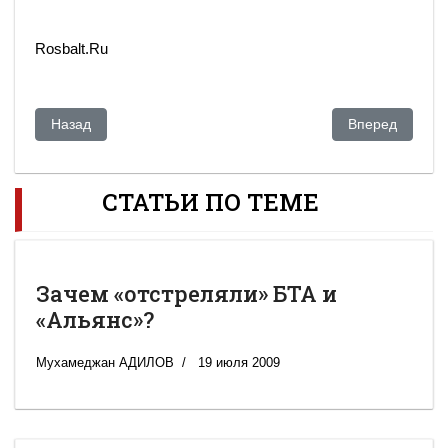
Rosbalt.Ru
Предыдущий: Uranium One Inc.: из публичной компании в ч
Следующий: Ро
Назад
Вперед
СТАТЬИ ПО ТЕМЕ
Зачем «отстреляли» БТА и
«Альянс»?
Мухамеджан АДИЛОВ
19 июля 2009