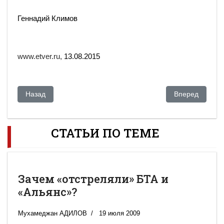
Геннадий Климов
www.etver.ru,
13.08.2015
Предыдущий: Казахстан и Китай ведут переговоры о делен
Следующий: Ка
Назад
Вперед
СТАТЬИ ПО ТЕМЕ
Зачем «отстреляли» БТА и
«Альянс»?
Мухамеджан АДИЛОВ
19 июля 2009