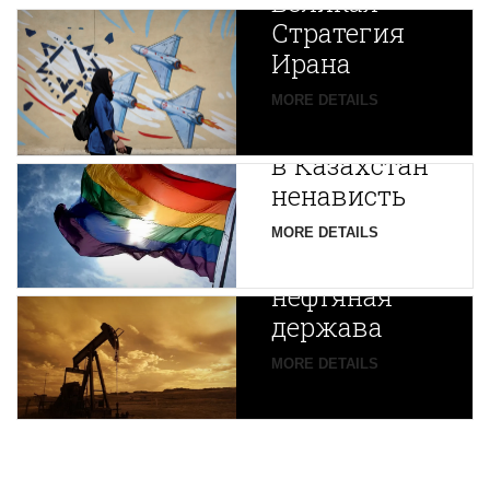
Великая
Стратегия
Ирана
Путин
MORE DETAILS
экспортирует
В
в Казахстан
Центральной
ненависть
Азии
зарождается
MORE DETAILS
новая
нефтяная
держава
MORE DETAILS