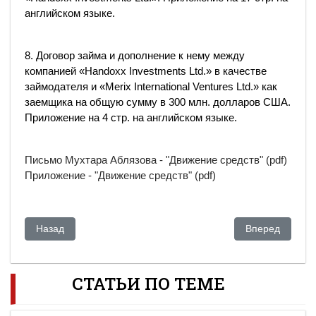
английском языке.
8. Договор займа и дополнение к нему между
компанией «Handoxx Investments Ltd.» в качестве
займодателя и «Merix International Ventures Ltd.» как
заемщика на общую сумму в 300 млн. долларов США.
Приложение на 4 стр. на английском языке.
Письмо Мухтара Аблязова - "Движение средств" (pdf)
Приложение - "Движение средств" (pdf)
Предыдущий: Финпол отказывается заводить дело на Кули
Следующий: До
Назад
Вперед
СТАТЬИ ПО ТЕМЕ