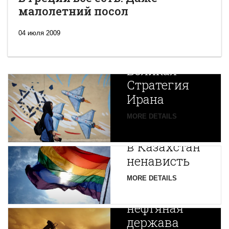
малолетний посол
04 июля 2009
Новая
Великая
Стратегия
Ирана
Путин
MORE DETAILS
экспортирует
В
в Казахстан
Центральной
ненависть
Азии
зарождается
MORE DETAILS
новая
нефтяная
держава