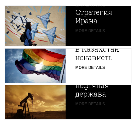
Великая
Стратегия
Ирана
Путин
MORE DETAILS
экспортирует
В
в Казахстан
Центральной
ненависть
Азии
зарождается
MORE DETAILS
новая
нефтяная
держава
MORE DETAILS