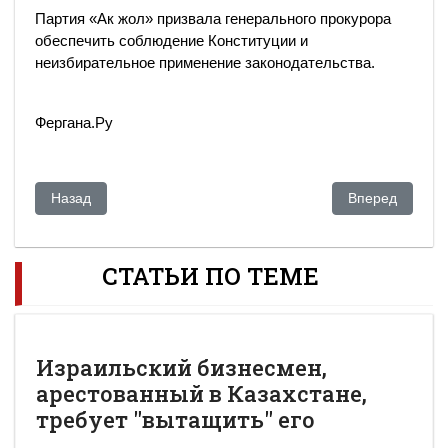
Партия «Ак жол» призвала генерального прокурора
обеспечить соблюдение Конституции и
неизбирательное применение законодательства.
Фергана.Ру
Предыдущий: Очистим Казахстан от Крестного Зятя!
Следующий: Бр
Назад
Вперед
СТАТЬИ ПО ТЕМЕ
Израильский бизнесмен,
арестованный в Казахстане,
требует "вытащить" его