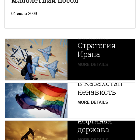
малолетний посол
04 июля 2009
Новая
Великая
Стратегия
Ирана
Путин
MORE DETAILS
экспортирует
В
в Казахстан
Центральной
ненависть
Азии
зарождается
MORE DETAILS
новая
нефтяная
держава
MORE DETAILS