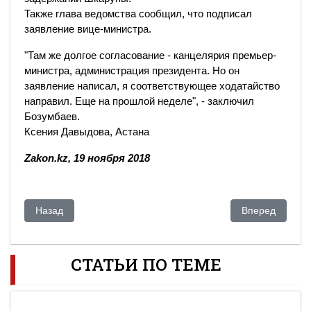
Также глава ведомства сообщил, что подписал
заявление вице-министра.
"Там же долгое согласование - канцелярия премьер-
министра, администрация президента. Но он
заявление написал, я соответствующее ходатайство
направил. Еще на прошлой неделе", - заключил
Бозумбаев.
Ксения Давыдова, Астана
Zakon.kz, 19 ноября 2018
Предыдущий: Четырём фигурантам «Панамского досье» п
Следующий: «Л
Назад
Вперед
СТАТЬИ ПО ТЕМЕ