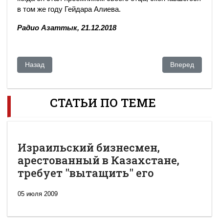
в том же году Гейдара Алиева.
Радио Азаттык, 21.12.2018
Предыдущий: «Воспитание по бандитским понятиям». Виде
Следующий: Аз
Назад
Вперед
СТАТЬИ ПО ТЕМЕ
Израильский бизнесмен,
арестованный в Казахстане,
требует "вытащить" его
05 июля 2009