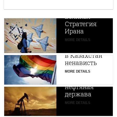
Новая
Великая
Стратегия
Ирана
Путин
MORE DETAILS
экспортирует
В
в Казахстан
Центральной
ненависть
Азии
зарождается
MORE DETAILS
новая
нефтяная
держава
MORE DETAILS