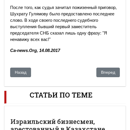
После того, как судья зачитал пожизенный приговор,
Шухрату Гулямову было предоставлено последнее
слово. В ходе своего последнего судебного
выступления бывший первый заместитель
председателя СНБ сказал лишь одну фразу: "Я
ненавижу всех вас!"
Ca-news.Org, 14.08.2017
Предыдущий: Кайрат Закирьянов: Рахат Алиев сделал мне 
Следующий: Ка
Назад
Вперед
СТАТЬИ ПО ТЕМЕ
Израильский бизнесмен,
арестованный в Казахстане,