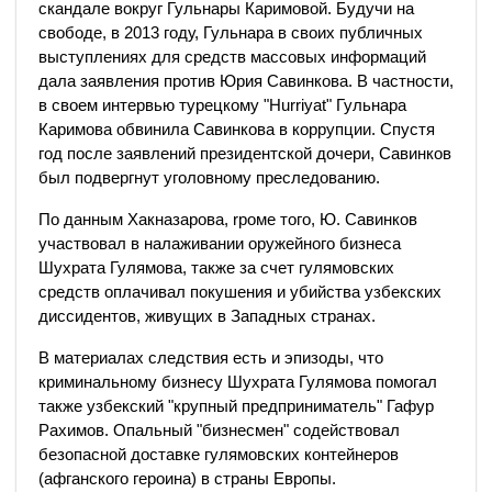
скандале вокруг Гульнары Каримовой. Будучи на
свободе, в 2013 году, Гульнара в своих публичных
выступлениях для средств массовых информаций
дала заявления против Юрия Савинкова. В частности,
в своем интервью турецкому "Hurriyat" Гульнара
Каримова обвинила Савинкова в коррупции. Спустя
год после заявлений президентской дочери, Савинков
был подвергнут уголовному преследованию.
По данным Хакназарова, rроме того, Ю. Савинков
участвовал в налаживании оружейного бизнеса
Шухрата Гулямова, также за счет гулямовских
средств оплачивал покушения и убийства узбекских
диссидентов, живущих в Западных странах.
В материалах следствия есть и эпизоды, что
криминальному бизнесу Шухрата Гулямова помогал
также узбекский "крупный предприниматель" Гафур
Рахимов. Опальный "бизнесмен" содействовал
безопасной доставке гулямовских контейнеров
(афганского героина) в страны Европы.