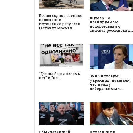
Безвыходное военное
Шумер – о
положение.
планируемом
Истощение ресурсов
использовании
заставит Москву…
активов российских…
"Где вы были восемь
Энн Эпплбаум:
лет" и "не…
украинцы показали,
что между
либеральными…
Обыкновенный
Оппозиция в