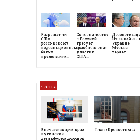
Разрешат ли
Соперничество
Десоветизац
США
с Россией
Из-за войны 
российскому
требует
Украине
подсанкционному
возобновления
Москва
банку
участия
теряет…
продолжить…
США…
ЭКСТРА
План «Крепостные»
Впечатляющий крах
путинской
дезинформационной