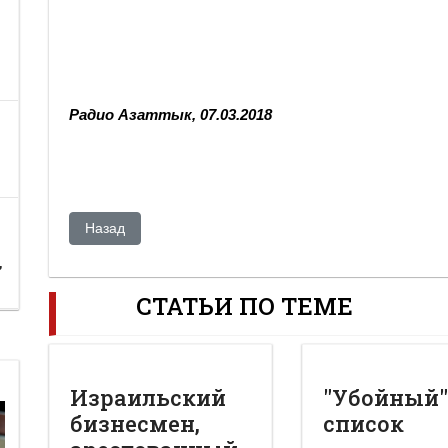
Радио Азаттык, 07.03.2018
Предыдущий: Похитивший из бюджета 2,5 млрд тенге 
Назад
,
СТАТЬИ ПО ТЕМЕ
Израильский
"Убойный
бизнесмен,
список