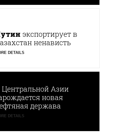
Путин
экспортирует в
азахстан ненависть
RE DETAILS
В
Центральной Азии
арождается новая
ефтяная держава
RE DETAILS