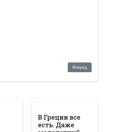
экс-глава алматинского метро попал под амнистию
Следующий: «Казахская афера
Вперед
"
В Греции все
есть. Даже