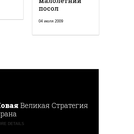
малолетний
посол
04 июля 2009
овая
Великая Стратегия
рана
RE DETAILS