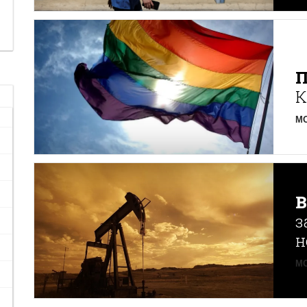
К
MO
з
н
MO