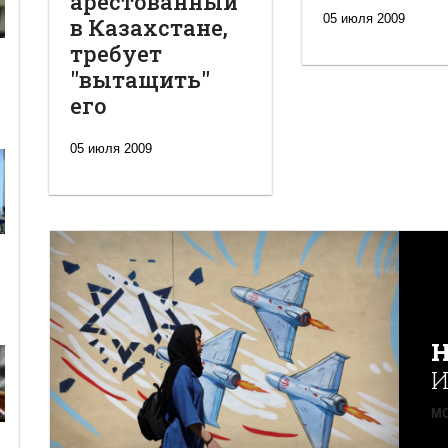
арестованный
05 июля 2009
в Казахстане,
требует
"вытащить"
его
05 июля 2009
Н
И
MO