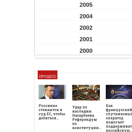
2005
2004
2002
2001
2000
ПРОЦЕСС
Россияне
Как
Удар по
стекаются в
французски
наследию
суд ЕС, чтобы
спутниковы
Назарбаева.
добиться…
оператор
Референдум
помогает
по
поддерживат
конституции…
российскую