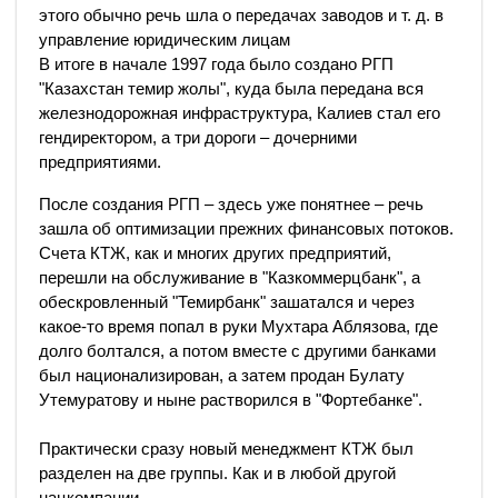
этого обычно речь шла о передачах заводов и т. д. в
управление юридическим лицам
В итоге в начале 1997 года было создано РГП
"Казахстан темир жолы", куда была передана вся
железнодорожная инфраструктура, Калиев стал его
гендиректором, а три дороги – дочерними
предприятиями.
После создания РГП – здесь уже понятнее – речь
зашла об оптимизации прежних финансовых потоков.
Счета КТЖ, как и многих других предприятий,
перешли на обслуживание в "Казкоммерцбанк", а
обескровленный "Темирбанк" зашатался и через
какое-то время попал в руки Мухтара Аблязова, где
долго болтался, а потом вместе с другими банками
был национализирован, а затем продан Булату
Утемуратову и ныне растворился в "Фортебанке".
Практически сразу новый менеджмент КТЖ был
разделен на две группы. Как и в любой другой
нацкомпании