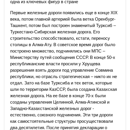
одна из ключевых фигур в стране
Первые железные дороги появились еще в конце XIX
века, потом главной артерией была ветка Оренбург-
Ташкент, потом был построен знаменитый Турксиб –
Туркестано-Сибирская железная дорога. Его
строительство способствовало, кстати, переносу
столицы в Алма-Ату. В советское время дорог было
построено множество, подчинялись они МПС –
Министерству путей сообщения СССР. В конце 50-х
республиканские власти просили у Хрущева
разрешения взять дороги под управление Совмина
республики, но отрасль стратегическая – никто их не
отдал. Зато на базе Турксиба и тех веток, которые
шли по территории КазССР, была создана Казахская
железная дорога. На ее базе в конце 70-х были
созданы управления Целинной, Алма-Атинской и
Западно-Казахстанской железных дорог -
естественно, союзного подчинения. Эти три дороги
как самостоятельные структуры просуществовали
два десятилетия. После принятия декларации о