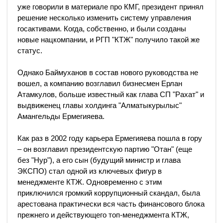
уже говорили в материале про КМГ, президент принял
решение несколько изменить систему управления
госактивами. Когда, собственно, и были созданы
новые нацкомпании, и РГП "КТЖ" получило такой же
статус.
Однако Баймуханов в состав нового руководства не
вошел, а компанию возглавил бизнесмен Ерлан
Атамкулов, больше известный как глава СП "Рахат" и
выдвиженец главы холдинга "Алматыкурылыс"
Амангельды Ермегияева.
Как раз в 2002 году карьера Ермегияева пошла в гору
– он возглавил президентскую партию "Отан" (еще
без "Нур"), а его сын (будущий министр и глава
ЭКСПО) стал одной из ключевых фигур в
менеджменте КТЖ. Одновременно с этим
приключился громкий коррупционный скандал, была
арестована практически вся часть финансового блока
прежнего и действующего топ-менеджмента КТЖ,