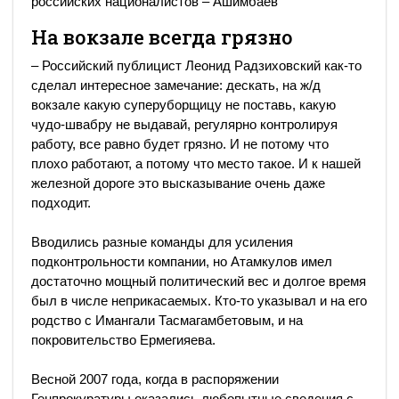
российских националистов – Ашимбаев
На вокзале всегда грязно
– Российский публицист Леонид Радзиховский как-то
сделал интересное замечание: дескать, на ж/д
вокзале какую суперуборщицу не поставь, какую
чудо-швабру не выдавай, регулярно контролируя
работу, все равно будет грязно. И не потому что
плохо работают, а потому что место такое. И к нашей
железной дороге это высказывание очень даже
подходит.
Вводились разные команды для усиления
подконтрольности компании, но Атамкулов имел
достаточно мощный политический вес и долгое время
был в числе неприкасаемых. Кто-то указывал и на его
родство с Имангали Тасмагамбетовым, и на
покровительство Ермегияева.
Весной 2007 года, когда в распоряжении
Генпрокуратуры оказались любопытные сведения с