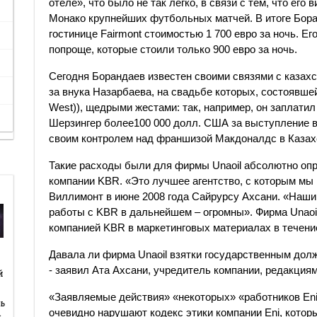
отеле», что было не так легко, в связи с тем, что его
Монако крупнейших футбольных матчей. В итоге Бор
гостинице Fairmont стоимостью 1 700 евро за ночь. Е
попроще, которые стоили только 900 евро за ночь.
Сегодня Борандаев известен своими связями с казах
за внука Назарбаева, на свадьбе которых, состоявшей
West)), щедрыми жестами: так, например, он заплатил
Шерзингер более100 000 долл. США за выступление в
своим контролем над франшизой Макдоналдс в Казах
Такие расходы были для фирмы Unaoil абсолютно оп
компании KBR. «Это лучшее агентство, с которым мы 
Виллимонт в июне 2008 года Сайрурсу Ахсани. «Наш
работы с KBR в дальнейшем – огромны». Фирма Unaoi
компанией KBR в маркетинговых материалах в течение
Давала ли фирма Unaoil взятки государственным дол
й
- заявил Ата Ахсани, учредитель компании, редакциям T
й
«Заявляемые действия» «некоторых» «работников Eni 
ь
очевидно нарушают кодекс этики компании Eni, котор
…