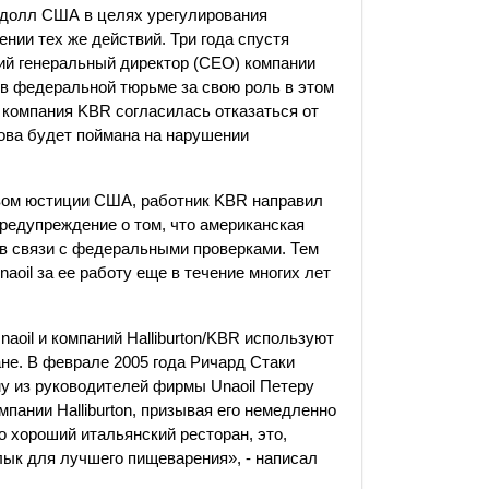
н долл США в целях урегулирования
нии тех же действий. Три года спустя
ший генеральный директор (CEO) компании
в федеральной тюрьме за свою роль в этом
 компания KBR согласилась отказаться от
нова будет поймана на нарушении
вом юстиции США, работник KBR направил
редупреждение о том, что американская
в связи с федеральными проверками. Тем
oil за ее работу еще в течение многих лет
oil и компаний Halliburton/KBR используют
не. В феврале 2005 года Ричард Стаки
му из руководителей фирмы Unaoil Петеру
омпании Halliburton, призывая его немедленно
о хороший итальянский ресторан, это,
лык для лучшего пищеварения», - написал