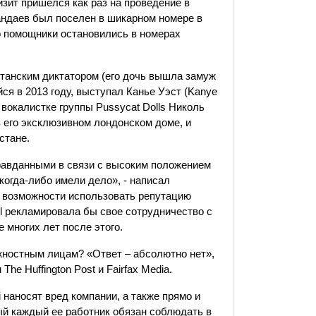
 визит пришелся как раз на проведение в
андаев был поселен в шикарном номере в
го помощники остановились в номерах
станским диктатором (его дочь вышла замуж
ся в 2013 году, выступал Канье Уэст (Kanye
 вокалистке группы Pussycat Dolls Николь
 его эксклюзивном лондонском доме, и
стане.
равданными в связи с высоким положением
когда-либо имели дело», - написал
и возможности использовать репутацию
l рекламировала бы свое сотрудничество с
 многих лет после этого.
жностным лицам? «Ответ – абсолютно нет»,
he Huffington Post и Fairfax Media.
наносят вред компании, а также прямо и
ый каждый ее работник обязан соблюдать в