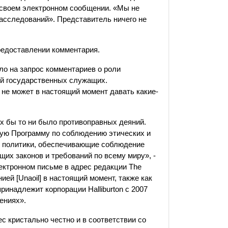
в своем электронном сообщении. «Мы не
асследований». Представитель ничего не
предоставлении комментария.
ло на запрос комментариев о роли
ей государственных служащих.
 не может в настоящий момент давать какие-
их бы то ни было противоправных деяний.
щую Программу по соблюдению этических и
и политики, обеспечивающие соблюдение
щих законов и требований по всему миру», -
лектронном письме в адрес редакции The
нией [Unaoil] в настоящий момент, также как
ринадлежит корпорации Halliburton с 2007
ениях».
 кристально честно и в соответствии со