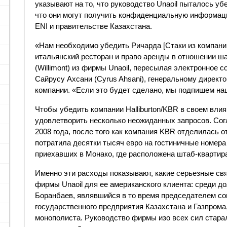
указывают на то, что руководство Unaoil пыталось уб
что они могут получить конфиденциальную информац
ENI и правительстве Казахстана.
«Нам необходимо убедить Ричарда [Стаки из компании H
итальянский ресторан и право аренды в отношении ш
(Willimont) из фирмы Unaoil, пересылая электронное 
Сайрусу Ахсани (Cyrus Ahsani), генеральному директ
компании. «Если это будет сделано, мы подпишем на
Чтобы убедить компании Halliburton/KBR в своем вли
удовлетворить несколько неожиданных запросов. Сог
2008 года, после того как компания KBR отделилась от
потратила десятки тысяч евро на гостиничные номер
приехавших в Монако, где расположена штаб-квартира
Именно эти расходы показывают, какие серьезные св
фирмы Unaoil для ее американского клиента: среди д
Боранбаев, являвшийся в то время председателем со
государственного предприятия Казахстана и Газпрома,
монополиста. Руководство фирмы изо всех сил старал