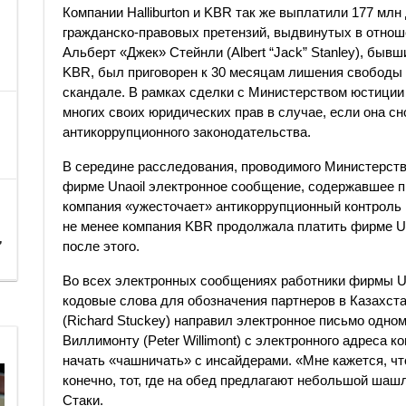
Компании Halliburton и KBR так же выплатили 177 мл
гражданско-правовых претензий, выдвинутых в отноше
Альберт «Джек» Стейнли (Albert “Jack” Stanley), быв
KBR, был приговорен к 30 месяцам лишения свободы 
скандале. В рамках сделки с Министерством юстиции
многих своих юридических прав в случае, если она с
антикоррупционного законодательства.
В середине расследования, проводимого Министерст
фирме Unaoil электронное сообщение, содержавшее п
компания «ужесточает» антикоррупционный контроль 
не менее компания KBR продолжала платить фирме Una
,
после этого.
Во всех электронных сообщениях работники фирмы Una
кодовые слова для обозначения партнеров в Казахста
(Richard Stuckey) направил электронное письмо одно
Виллимонту (Peter Willimont) с электронного адреса к
начать «чашничать» с инсайдерами. «Мне кажется, чт
конечно, тот, где на обед предлагают небольшой шаш
Стаки.