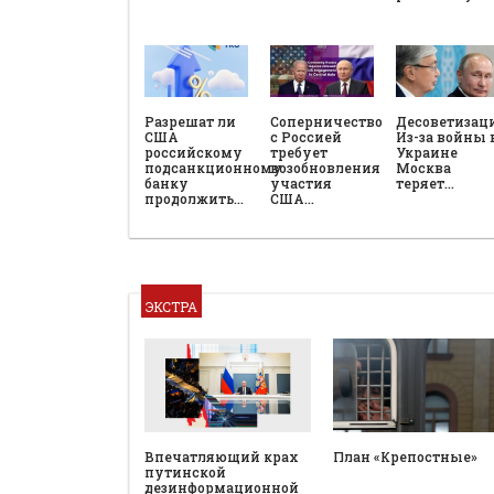
Разрешат ли
Соперничество
Десоветизац
США
с Россией
Из-за войны 
российскому
требует
Украине
подсанкционному
возобновления
Москва
банку
участия
теряет…
продолжить…
США…
ЭКСТРА
План «Крепостные»
Впечатляющий крах
путинской
дезинформационной