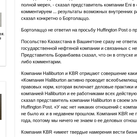
полной мере», - сказал представитель компании Eni 
комментируем ... результаты возможных внутренних р
сказал конкретно о Бортолаццо.
Бортолаццо не ответил на просьбу Huffington Post о 
ия.
в
Посольство Казахстана в Вашингтоне сразу не ответи
государственной нефтяной компании и связанных с н
Представитель Боранбаева сказал, что он в отпуске и
либо комментарии.
Компании Halliburton и KBR отрицают совершение как
«Компания Halliburton активно проводит всеобъемлю
правовых норм, которая включает деловые практики 
компанией Halliburton и ее работниками всех действую
сказал представитель компании Halliburton в своем э
Huffington Post. «У нас нет никаких отношений с компа
не было их и в недавнем прошлом. Компания KBR не п
года, поэтому мы ничего не знаем о ее деловых отнош
Компания KBR «имеет твердые намерения вести бизнес