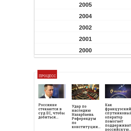
2005
2004
2002
2001
2000
ПРОЦЕСС
Россияне
Как
Удар по
стекаются в
французски
наследию
суд ЕС, чтобы
спутниковы
Назарбаева.
добиться…
оператор
Референдум
помогает
по
поддерживат
конституции…
российскую