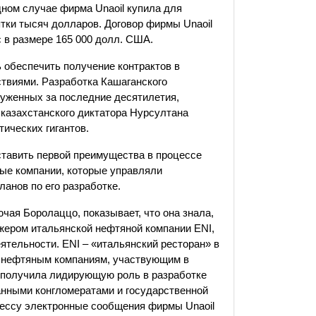
ном случае фирма Unaoil купила для
ки тысяч долларов. Договор фирмы Unaoil
 в размере 165 000 долл. США.
ь обеспечить получение контрактов в
ствиями. Разработка Кашаганского
руженных за последние десятилетия,
казахстанского диктатора Нурсултана
ических гигантов.
тавить первой преимущества в процессе
ые компании, которые управляли
ланов по его разработке.
чая Боролаццо, показывает, что она знала,
жером итальянской нефтяной компании ENI,
ятельности. ENI – «итальянский ресторан» в
м нефтяным компаниям, участвующим в
 получила лидирующую роль в разработке
анными конгломератами и государственной
рессу электронные сообщения фирмы Unaoil