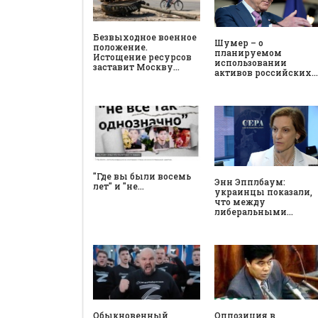
Безвыходное военное
Шумер – о
положение.
планируемом
Истощение ресурсов
использовании
заставит Москву…
активов российских…
"Где вы были восемь
Энн Эпплбаум:
лет" и "не…
украинцы показали,
что между
либеральными…
Обыкновенный
Оппозиция в