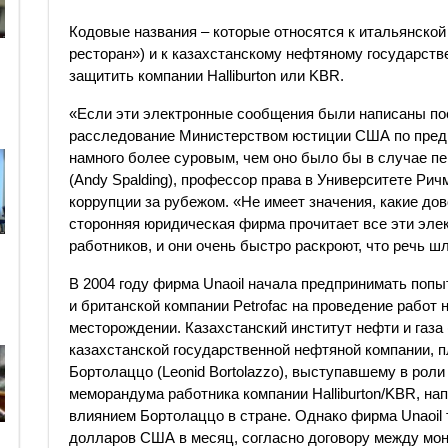
Кодовые названия – которые относятся к итальянской
ресторан») и к казахстанскому нефтяному государств
защитить компании Halliburton или KBR.
«Если эти электронные сообщения были написаны пос
расследование Министерством юстиции США по пред
намного более суровым, чем оно было бы в случае пе
(Andy Spalding), профессор права в Университете Рич
коррупции за рубежом. «Не имеет значения, какие до
сторонняя юридическая фирма прочитает все эти эле
работников, и они очень быстро раскроют, что речь ш
В 2004 году фирма Unaoil начала предпринимать поп
и британской компании Petrofac на проведение работ
месторождении. Казахстанский институт нефти и газ
казахстанской государственной нефтяной компании, п
Бортолаццо (Leonid Bortolazzo), выступавшему в роли 
меморандума работника компании Halliburton/KBR, на
влиянием Бортолаццо в стране. Однако фирма Unaoil
долларов США в месяц, согласно договору между мон