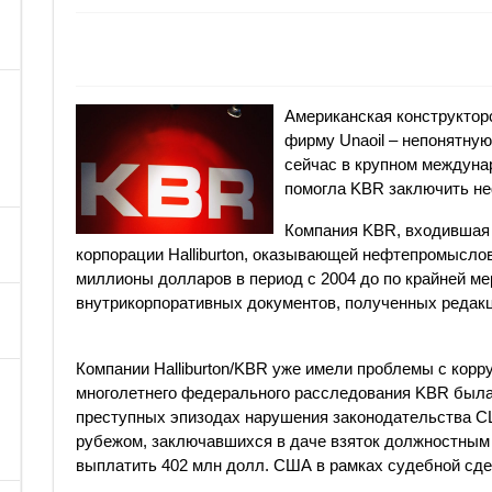
Американская конструктор
фирму Unaoil – непонятну
сейчас в крупном междуна
помогла KBR заключить не
Компания KBR, входившая д
корпорации Halliburton, оказывающей нефтепромыслов
миллионы долларов в период с 2004 до по крайней ме
внутрикорпоративных документов, полученных редакци
Компании Halliburton/KBR уже имели проблемы с корр
многолетнего федерального расследования KBR была 
преступных эпизодах нарушения законодательства С
рубежом, заключавшихся в даче взяток должностным
выплатить 402 млн долл. США в рамках судебной сде