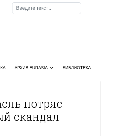
Поиск
КА
АРХИВ EURASIA
БИБЛИОТЕКА
сль потряс
й скандал