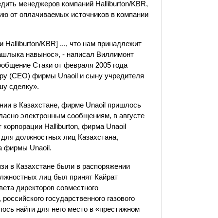
едить менеджеров компаний Halliburton/KBR,
ию от оплачиваемых источников в компании
alliburton/KBR] ..., что нам принадлежит
ашлыка навыноc», - написал Виллимонт
сообщение Стаки от февраля 2005 года
ору (CEO) фирмы Unaoil и сыну учредителя
шу сделку».
янии в Казахстане, фирме Unaoil пришлось
ласно электронным сообщениям, в августе
 корпорации Halliburton, фирма Unaoil
а для должностных лиц Казахстана,
 фирмы Unaoil.
язи в Казахстане были в распоряжении
олжностных лиц был принят Кайрат
вета директоров совместного
 российского государственного газового
ось найти для него место в «престижном