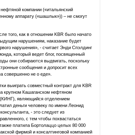
 нефтяной компании («итальянский
енному аппарату («шашлык»)) – не смогут
ле того, как в отношении KBR было начато
ыдущим нарушениям, наказание будет
рвого нарушения», - считает Энди Спэлдинг
монда, который ведет блог, посвященный
воды они собираются выдвигать, поскольку
ктронные сообщения и допросит всех
ла совершенно не о еде».
ытки выиграть совместный контракт для KBR
 на крупном Кашаганском нефтяном
а (КИНГ), являющийся отделением
латил деньги человеку по имени Леонид
консультанта, - это следует из
правленного, с тем чтобы похвастаться
 также платила Бортолаццо целых 80 000
акской фирмой и консалтинговой компанией