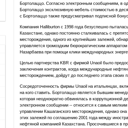
Бортолаццо. Согласно электронным сообщениям, в од
Бортолаццо эксклюзивную мебель стоимостью в десят
с Бортолаццо также предусматривал подписной бонус
Компания Halliburton с 1998 года безуспешно пыталас
Казахстане, однако постоянно сталкивалась с препят
месторождения, одного из крупнейших залежей, обна
управляется громоздким бюрократическим аппаратом 
Назарбаева при помощи клики международных энергет
Целью партнерства KBR с фирмой Unaoil было предос
заключения контрактов, когда международные нефтян
месторождением, дойдут до последнего этапа своих п
Сосредоточенность фирмы Unaoil на итальянцах, вклю
на кого ставить. Бортолаццо является бывшим менед
которая неоднократно обвинялась в коррупционной де
электронном сообщении -- относится к самым мелки
управлении Кашаганского месторождения, однако она
этих залежей по соглашению 2001 года между иностр
нефтяной компанией Казахстана. Просочившиеся в п