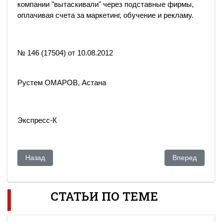
компании "вытаскивали" через подставные фирмы,
оплачивая счета за маркетинг, обучение и рекламу.
№ 146 (17504) от 10.08.2012
Рустем ОМАРОВ, Астана
Экспресс-К
Предыдущий: "Время" выступило на стороне контрабандис
Следующий: Св
Назад
Вперед
СТАТЬИ ПО ТЕМЕ