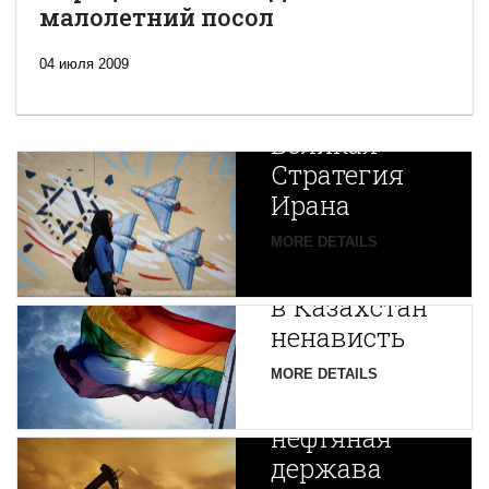
малолетний посол
04 июля 2009
Новая
Великая
Стратегия
Ирана
Путин
MORE DETAILS
экспортирует
В
в Казахстан
Центральной
ненависть
Азии
зарождается
MORE DETAILS
новая
нефтяная
держава