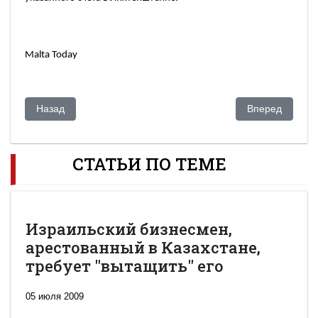
Malta Today
Предыдущий: Казахстан выиграл очередное дело у родств
Следующий: Го
Назад
Вперед
СТАТЬИ ПО ТЕМЕ
Израильский бизнесмен,
арестованный в Казахстане,
требует "вытащить" его
05 июля 2009