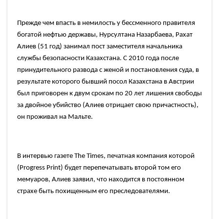
Прежде чем впасть в немилость у бессменного правителя
богатой нефтью державы, Нурсултана Назарбаева, Рахат
Алиев
(51
год) занимал пост заместителя начальника
службы безопасности Казахстана. С 2010 года после
принудительного развода с женой и постановления суда, в
результате которого бывший посол Казахстана в Австрии
был приговорен к двум срокам по 20 лет лишения свободы
за двойное убийство
(Алиев
отрицает свою причастность),
он проживал на Мальте.
В интервью газете
The Times,
печатная компания которой
(Progress Print)
будет перепечатывать второй том его
мемуаров, Алиев заявил, что находится в постоянном
страхе быть похищенным его преследователями.