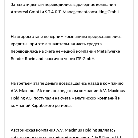
Затем эти деньги переводились в дочерние компании
Armoreal GmbH
и
S.T.A.R.T. Managementconsulting GmbH.
На втором этапе дочерним компаниям предоставлялись
кредиты, при этом значительная часть средств
переводилась на счета немецкой компании
Metallwerke
Bender Rheinland,
частично через
ITR GmbH.
На третьем этапе деньги возвращались назад в компанию
A.V. Maximus SA
или, посредством компании
A.V. Maximus
Holding AG,
поступали на счета мальтийских компаний и
компаний Карибского региона.
Австрийская компания
A.V. Maximus Holding
являлась
собственностью мальтийской компании,
A & P Power Ltd,