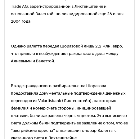
Trade AG,
зарегистрированной в Лихтенштейне и
основанной Валеттой, но ликвидированной еще
26
июня
2004
года.
Однако Валетта передал Шоразовой лишь
2,2
млн. евро,
что привело к возбуждению гражданского дела между
Алиевыми и Валеттой.
В ходе гражданского разбирательства Шоразова
предоставила документальные подтверждения денежных
переводов из
Valartisbank (Лихтенштейн),
на которых
фамилия и номер счета стороны, инициировавшей
платежи, были закрашены черным цветом. Эти выписки со
счета должны были подтвердить ее заявление о том, что ее
"австрийские
юристы" оплачивали гонорар Валетты с
указанного счета в Лихтенштейне.