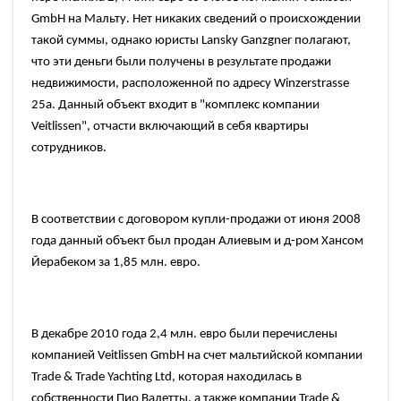
GmbH
на Мальту. Нет никаких сведений о происхождении
такой суммы, однако юристы
Lansky Ganzgner
полагают,
что эти деньги были получены в результате продажи
недвижимости, расположенной по адресу
Winzerstrasse
25a.
Данный объект входит в
"комплекс
компании
Veitlissen",
отчасти включающий в себя квартиры
сотрудников.
В соответствии с договором купли-продажи от июня
2008
года данный объект был продан Алиевым и д-ром Хансом
Йерабеком за
1,85
млн. евро.
В декабре
2010
года
2,4
млн. евро были перечислены
компанией
Veitlissen GmbH
на счет мальтийской компании
Trade & Trade Yachting Ltd,
которая находилась в
собственности Пио Валетты, а также компании
Trade &