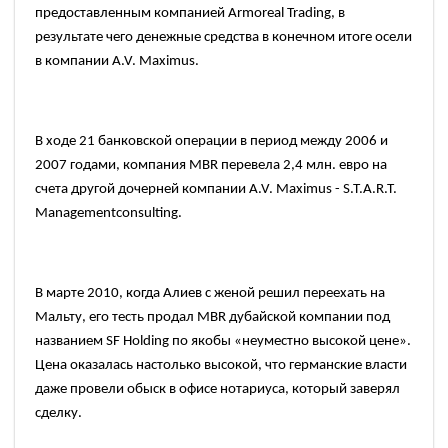
предоставленным компанией
Armoreal Trading,
в
результате чего денежные средства в конечном итоге осели
в компании
A.V. Maximus.
В ходе
21
банковской операции в период между
2006
и
2007
годами, компания
MBR
перевела
2,4
млн. евро на
счета другой дочерней компании
A.V. Maximus - S.T.A.R.T.
Managementconsulting.
В марте
2010,
когда Алиев с женой решил переехать на
Мальту, его тесть продал
MBR
дубайской компании под
названием
SF Holding
по якобы «неуместно высокой цене».
Цена оказалась настолько высокой, что германские власти
даже провели обыск в офисе нотариуса, который заверял
сделку.