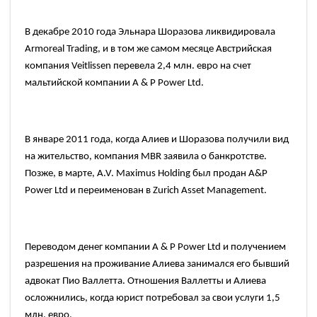
В декабре
2010
года Эльнара Шоразова ликвидировала
Armoreal Trading,
и в том же самом месяце Австрийская
компания
Veitlissen
перевела
2,4
млн. евро на счет
мальтийской компании
A & P Power Ltd.
В январе
2011
года, когда Алиев и Шоразова получили вид
на жительство, компания
MBR
заявила о банкротстве.
Позже, в марте,
A.V. Maximus Holding
был продан
A&P
Power Ltd
и переименован в
Zurich Asset Management.
Переводом денег компании
A & P Power Ltd
и получением
разрешения на проживание Алиева занимался его бывший
адвокат Пио Валлетта. Отношения Валлетты и Алиева
осложнились, когда юрист потребовал за свои услуги 1,5
млн. евро.