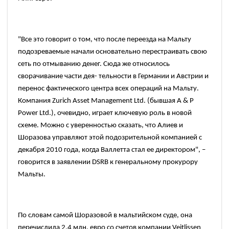
"Все
это говорит о том, что после переезда на Мальту
подозреваемые начали основательно перестраивать свою
сеть по отмыванию денег. Сюда же относилось
сворачивание части дея- тельности в Германии и Австрии и
перенос фактического центра всех операций на Мальту.
Компания
Zurich Asset Management Ltd. (бывшая A & P
Power Ltd.),
очевидно, играет ключевую роль в новой
схеме. Можно с уверенностью сказать, что Алиев и
Шоразова управляют этой подозрительной компанией с
декабря 2010 года, когда Валлетта стал ее директором", –
говорится в заявлении
DSRB
к генеральному прокурору
Мальты.
По словам самой Шоразовой в мальтийском суде, она
перечислила
2,4
млн. евро со счетов компании
Veitlissen