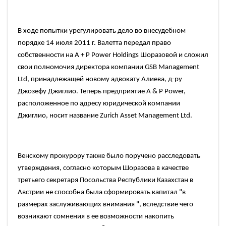
В ходе попытки урегулировать дело во внесудебном
порядке
14
июля
2011
г. Валетта передал право
собственности на
A + P Power Holdings
Шоразовой и сложил
свои полномочия директора компании
GSB Management
Ltd,
принадлежащей новому адвокату Алиева, д-ру
Джозефу Джиглио. Теперь предприятие
A & P Power,
расположенное по адресу юридической компании
Джиглио, носит название
Zurich Asset Management Ltd.
Венскому прокурору также было поручено расследовать
утверждения, согласно которым Шоразова в качестве
третьего секретаря Посольства Республики Казахстан в
Австрии не способна была сформировать капитал
"в
размерах заслуживающих внимания
",
вследствие чего
возникают сомнения в ее возможности накопить