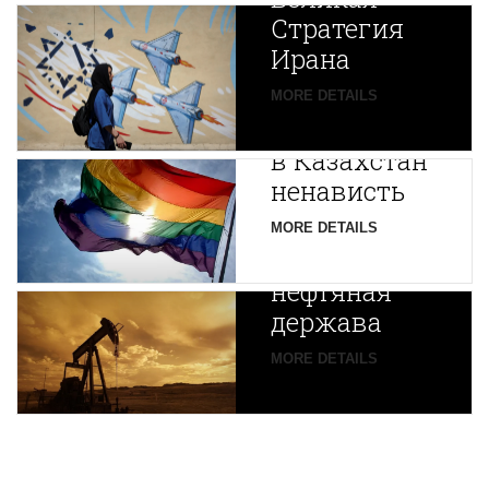
Стратегия
Ирана
Путин
MORE DETAILS
экспортирует
В
в Казахстан
Центральной
ненависть
Азии
зарождается
MORE DETAILS
новая
нефтяная
держава
MORE DETAILS