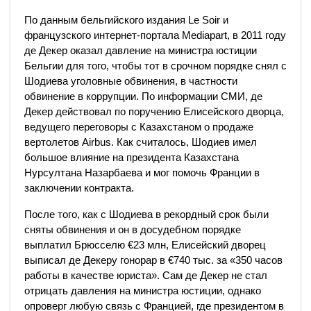
По данным бельгийского издания Le Soir и
французского интернет-портала Mediapart, в 2011 году
де Декер оказал давление на министра юстиции
Бельгии для того, чтобы тот в срочном порядке снял с
Шодиева уголовные обвинения, в частности
обвинение в коррупции. По информации СМИ, де
Декер действовал по поручению Елисейского дворца,
ведущего переговоры с Казахстаном о продаже
вертолетов Airbus. Как считалось, Шодиев имел
большое влияние на президента Казахстана
Нурсултана Назарбаева и мог помочь Франции в
заключении контракта.
После того, как с Шодиева в рекордный срок были
сняты обвинения и он в досудебном порядке
выплатил Брюсселю €23 млн, Елисейский дворец
выписал де Декеру гонорар в €740 тыс. за «350 часов
работы в качестве юриста». Сам де Декер не стал
отрицать давления на министра юстиции, однако
опроверг любую связь с Францией, где президентом в