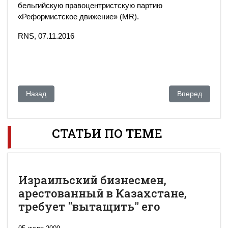
бельгийскую правоцентристскую партию
«Реформистское движение» (MR).
RNS, 07.11.2016
Предыдущий: Как вернуть украденные миллионы
Следующий: Шв
Назад
Вперед
СТАТЬИ ПО ТЕМЕ
Израильский бизнесмен,
арестованный в Казахстане,
требует "вытащить" его