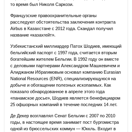
то время был Николя Саркози.
Французские правоохранительные органы
расследуют обстоятельства заключения контракта
Airbus в Казахстане с 2012 года. Скандал получил
название «казахгейт».
Узбекистанский миллиардер Патох Шодиев, имеющий
бельгийский паспорт с 1997 года, считается вторым
богатейшим жителем Бельгии. В 1992 году он вместе
с деловыми партнерами Александром Машкевичем и
Алиджаном Ибрагимовым основал компанию Eurasian
National Resources (ENR), специализирующуюся на
добыче и обогащении полезных ископаемых. Как
показало обнародованное в апреле этого года
«панамское досье», Шодиев является бенефициаром
25 офшорных компаний в течение последних 14 лет.
Де Декер возглавлял Сенат Бельгии с 2007 по 2010
годы, в настоящее время занимает пост бургомистра
одной из брюссельских коммун — Юккль. Входит в