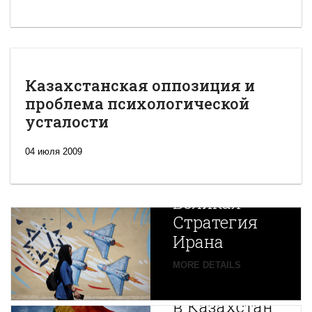
Казахстанская оппозиция и
проблема психологической
усталости
04 июля 2009
Новая
Великая
Стратегия
Ирана
Путин
MORE DETAILS
экспортирует
В
в Казахстан