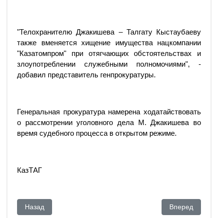
"Телохранителю Джакишева – Талгату Кыстаубаеву
также вменяется хищение имущества нацкомпании
"Казатомпром" при отягчающих обстоятельствах и
злоупотреблении служебными полномочиями", -
добавил представитель генпрокуратуры.
Генеральная прокуратура намерена ходатайствовать
о рассмотрении уголовного дела М. Джакишева во
время судебного процесса в открытом режиме.
КазТАГ
Предыдущий: Ловушка для оппозиции
Следующий: От
Назад
Вперед