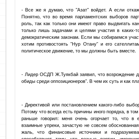
- Все же я думаю, что "Азат" войдет. А если отка
Понятно, что во время парламентских выборов пар
роль, так как только они имеют право выдвигать к
только лишь задачами и целями участия в каких-т
демократическим законам. Если мы собираемся участ
хотим противостоять "Нур Отану" и его сателлита
политическое движение, то мы должны быть вместе.
- Лидер ОСДП Ж.Туякбай заявил, что возрождение д
обиды среди оппозиционеров". В чем их суть и как пл
- Директивой или постановлением какого-либо выбор
Потому что всегда есть причины иного порядка, в том
раньше говорил: меня очень огорчает то, что в 
взаимные упреки, зачастую не совсем обоснованная 
жаль, что финансовые источники и подразумев
способствуют тому, что разные партии, имеющ