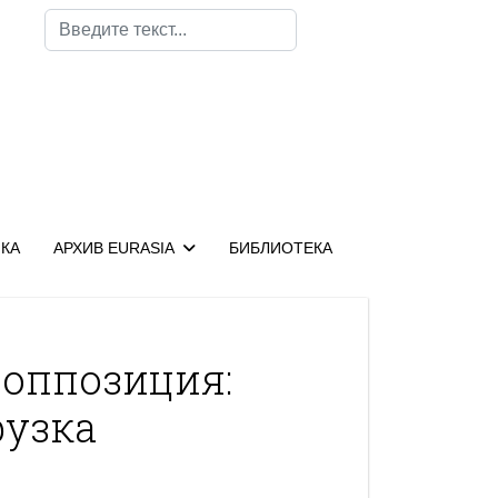
Поиск
КА
АРХИВ EURASIA
БИБЛИОТЕКА
 оппозиция:
рузка