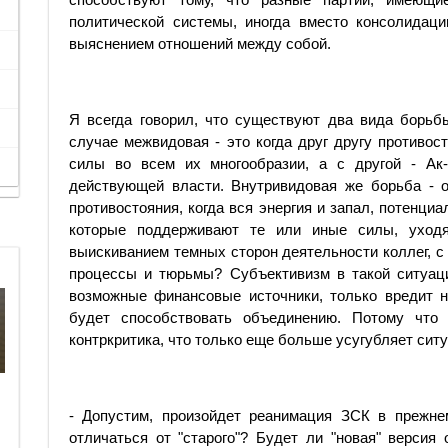
политической системы, иногда вместо консолидац
выяснением отношений между собой.
Я всегда говорил, что существуют два вида борьб
случае межвидовая - это когда друг другу противос
силы во всем их многообразии, а с другой - Ак
действующей власти. Внутривидовая же борьба - 
противостояния, когда вся энергия и запал, потенци
которые поддерживают те или иные силы, уходя
выискиванием темных сторон деятельности коллег, 
процессы и тюрьмы? Субъе­к­тивизм в такой ситуац
возможные финансовые источники, только вредит 
будет способствовать объединению. Потому что 
контркритика, что только еще больше усугубляет ситу
- Допустим, произойдет реанимация ЗСК в прежне
отличаться от "старого"? Будет ли "новая" версия