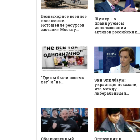
Безвыходное военное
Шумер – о
положение.
планируемом
Истощение ресурсов
использовании
заставит Москву…
активов российских…
"Где вы были восемь
Энн Эпплбаум:
лет" и "не…
украинцы показали,
что между
либеральными…
Обыкновенный
Оппозиция в