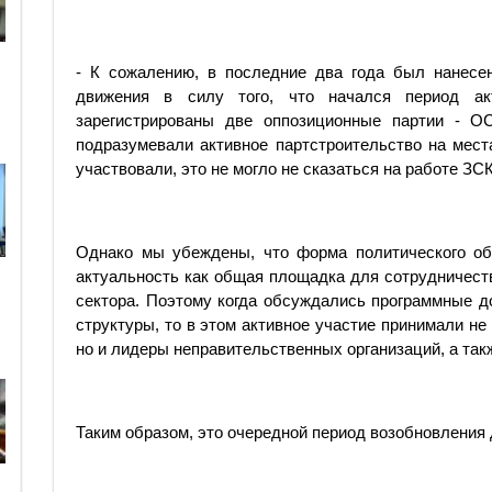
- К сожалению, в последние два года был нанесе
движения в силу того, что начался период акт
зарегистрированы две оппозиционные партии - ОС
подразумевали активное партстроительство на мест
участвовали, это не могло не сказаться на работе ЗСК
Однако мы убеждены, что форма политического об
актуальность как общая площадка для сотрудничеств
сектора. Поэтому когда обсуждались програм­мные 
структуры, то в этом активное участие принимали не
но и лидеры неправительственных организаций, а та
Таким образом, это очередной период возобновления 