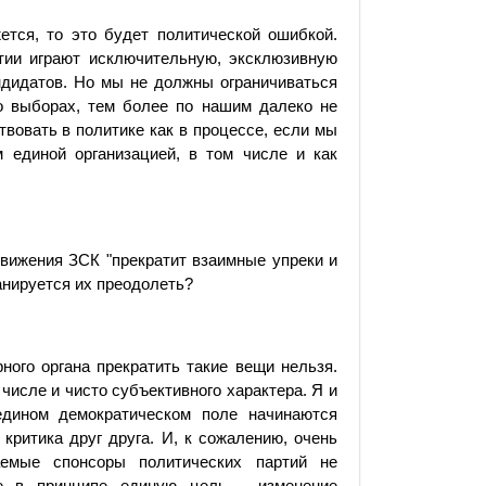
жется, то это будет политической ошибкой.
тии играют исключительную, эксклюзивную
андидатов. Но мы не должны ограничиваться
о выборах, тем более по нашим далеко не
вовать в политике как в процессе, если мы
м единой организацией, в том числе и как
вижения ЗСК "прекратит взаимные упреки и
анируется их преодолеть?
ного органа прекратить такие вещи нельзя.
 числе и чисто субъективного характера. Я и
едином демократическом поле начинаются
критика друг друга. И, к сожалению, очень
аемые спонсоры политических партий не
ие в принципе единую цель - изменение