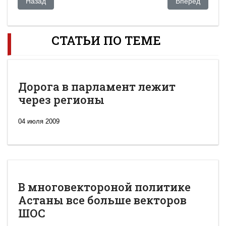
Предыдущий: АБЛЯЗОВ VS. НАЗАРБАЕВ
Следующий: Ва
Назад
Вперед
СТАТЬИ ПО ТЕМЕ
Дорога в парламент лежит
через регионы
04 июля 2009
В многовектороной политике
Астаны все больше векторов
ШОС