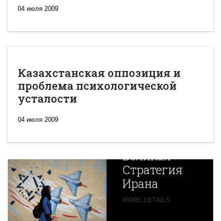
04 июля 2009
Казахстанская оппозиция и
проблема психологической
усталости
04 июля 2009
Новая
Великая
Стратегия
Ирана
Путин
MORE DETAILS
экспортирует
В