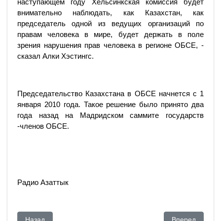
наступающем году Хельсинкская комиссия будет
внимательно наблюдать, как Казахстан, как
председатель одной из ведущих организаций по
правам человека в мире, будет держать в поле
зрения нарушения прав человека в регионе ОБСЕ, -
сказал Алки Хэстингс.
Председательство Казахстана в ОБСЕ начнется с 1
января 2010 года. Такое решение было принято два
года назад на Мадридском саммите государств
-членов ОБСЕ.
Радио Азаттык
Предыдущий: Дела идут ХЕРОШО
Следующий: С 
Назад
Вперед