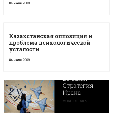
04 июля 2009
Казахстанская оппозиция и
проблема психологической
усталости
04 июля 2009
Новая
Великая
Стратегия
Ирана
Путин
MORE DETAILS
экспортирует
В